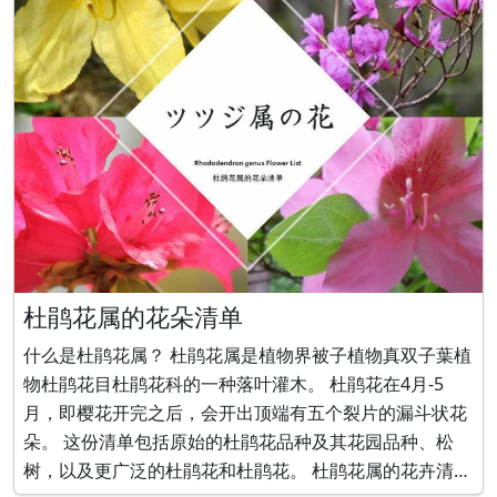
杜鹃花属的花朵清单
什么是杜鹃花属？ 杜鹃花属是植物界被子植物真双子葉植
物杜鹃花目杜鹃花科的一种落叶灌木。 杜鹃花在4月-5
月，即樱花开完之后，会开出顶端有五个裂片的漏斗状花
朵。 这份清单包括原始的杜鹃花品种及其花园品种、松
树，以及更广泛的杜鹃花和杜鹃花。 杜鹃花属的花卉清单