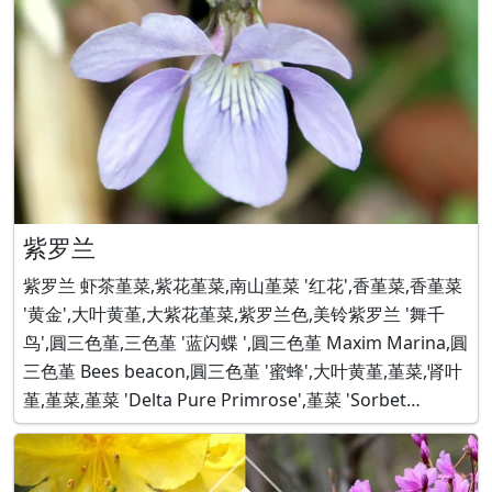
紫罗兰
紫罗兰 虾茶堇菜,紫花堇菜,南山堇菜 '红花',香堇菜,香堇菜
'黄金',大叶黄堇,大紫花堇菜,紫罗兰色,美铃紫罗兰 '舞千
鸟',圓三色堇,三色堇 '蓝闪蝶 ',圓三色堇 Maxim Marina,圓
三色堇 Bees beacon,圓三色堇 '蜜蜂',大叶黄堇,堇菜,肾叶
堇,堇菜,堇菜 'Delta Pure Primrose',堇菜 'Sorbet
Lavendar Ice',藍菫菜,堇菜。