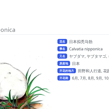
ponica
日本拟秃马勃
花名
Calvatia nipponica
學名
ヤブダマ, ヤブタマゴ, キ
又名
日本
原産地
田野和人行道, 花
开花的地方
6月, 7月, 8月, 9月, 1
开花期