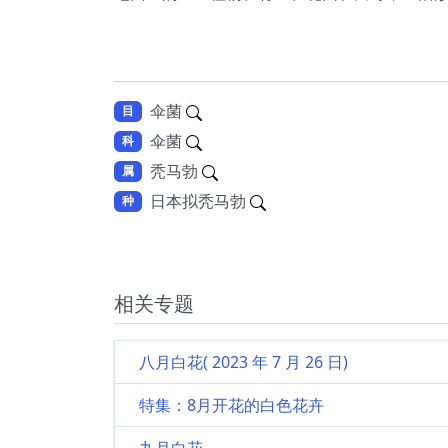
伞菌
目
伞菌
科
秃马勃
属
日本拟秃马勃
种
相关专题
八月白花( 2023 年 7 月 26 日)
特集：8月开花的白色花卉
九月白花