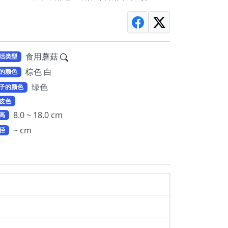
食用蘑菇
活类型
棕色 白
的颜色
绿色
子的颜色
皮色
8.0 ~ 18.0 cm
高
~ cm
径