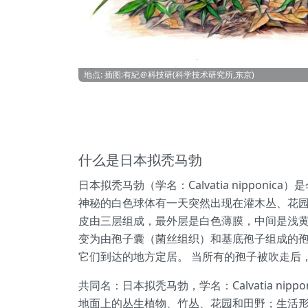
地点: 插图:有紀＠科技研(科学技术研究所,东京)
什么是日本拟秃马勃
日本拟秃马勃（学名：Calvatia nippon
神秘的白色球体有一天突然出现在灌木丛、花园
皮由三层组成，最外层是白色薄膜，中间是浅黄
变为由孢子囊（菌丝组织）和基底孢子组成的孢
它们到达的地方定居。 当所有的孢子被吹走后
共同名：日本拟秃马勃，学名：Calvatia 
地面上的丛生植物、竹丛、花园和田野；生活形