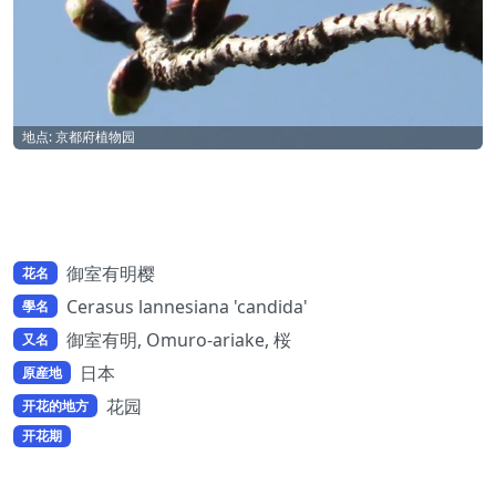
地点: 京都府植物园
御室有明樱
花名
Cerasus lannesiana 'candida'
學名
御室有明, Omuro-ariake, 桜
又名
日本
原産地
花园
开花的地方
开花期