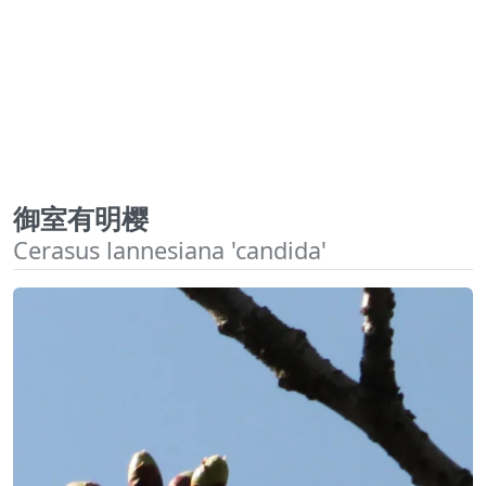
御室有明樱
Cerasus lannesiana 'candida'