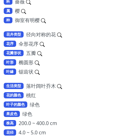
薔薇
科
樱
属
御室有明樱
种
径向对称的花
花卉类型
伞形花序
花序
五瓣
花瓣形状
椭圆形
叶形
锯齿状
叶緣
落叶阔叶乔木
生活类型
桃红
花的颜色
绿色
叶子的颜色
绿色
果皮色
200.0 ~ 400.0 cm
株高
4.0 ~ 5.0 cm
花径