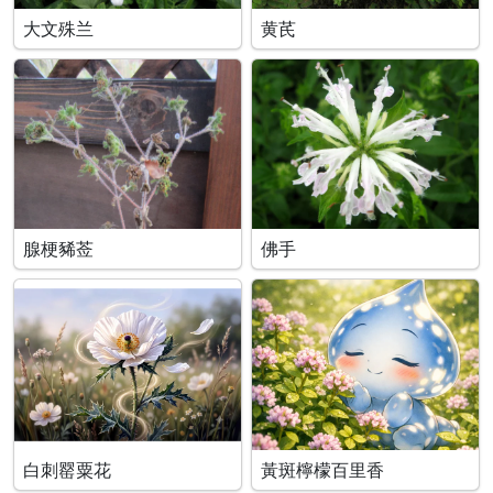
大文殊兰
黄芪
腺梗豨莶
佛手
白刺罂粟花
黃斑檸檬百里香