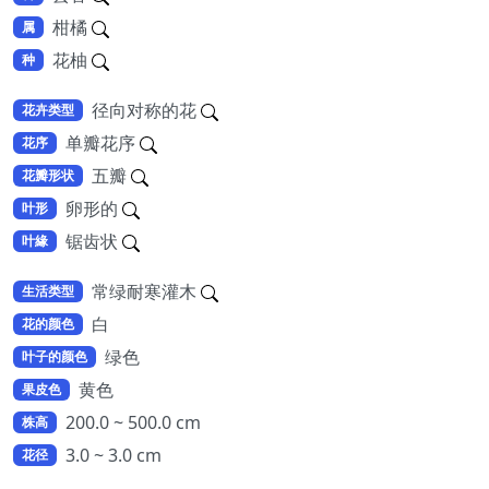
柑橘
属
花柚
种
径向对称的花
花卉类型
单瓣花序
花序
五瓣
花瓣形状
卵形的
叶形
锯齿状
叶緣
常绿耐寒灌木
生活类型
白
花的颜色
绿色
叶子的颜色
黄色
果皮色
200.0 ~ 500.0 cm
株高
3.0 ~ 3.0 cm
花径