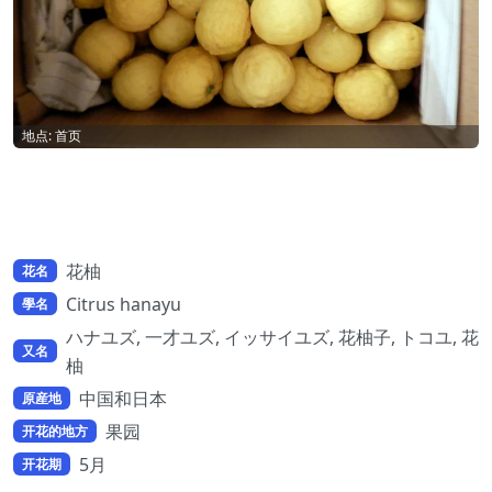
地点: 首页
花柚
花名
Citrus hanayu
學名
ハナユズ, 一才ユズ, イッサイユズ, 花柚子, トコユ, 花
又名
柚
中国和日本
原産地
果园
开花的地方
5月
开花期