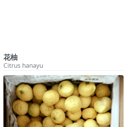
花柚
Citrus hanayu