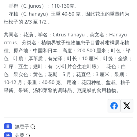
香橙（C. junos）：110-130克。
花柚（C. hanayu）玉重 40-50 克，因此花玉的重量约为
杜松子的 2/3 至 1/2 。
共同名：花汤，学名：Citrus hanayu，英文名：Hanayu
citrus、分类名：植物界被子植物無患子目香科柑橘属花柚
種、原产地：中国和日本；高度：200-500 厘米；叶色：绿
色；叶质：厚革质，有光泽；叶长：10 厘米；叶缘：全缘；
叶序：互生；翅叶：有（小叶片合生在叶腋）；花色：白
色；果实色：黄色；花期：5 月；花直径：3 厘米；果期：
10-12 月；果重：40-50 克、 用途：花园种植、盆栽、柚子
果酱、果酱、汤和菜肴的调味品、燕尾蝶的食用植物。
無患子
目
芸香
科