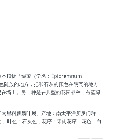
藤本植物「绿萝（学名：Epipremnum
色。叶色随放的地方，把和石灰的颜色在明亮的地方，
爬在墙上。另一种是在典型的花园品种，有蓝绿
泽泻目天南星科麒麟叶属、产地：南太平洋所罗门群
数， 叶色：石灰色，花序：果肉花序，花色：白