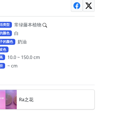
常绿藤本植物
活类型
白
的颜色
奶油
子的颜色
皮色
10.0 ~ 150.0 cm
高
~ cm
径
Ra之花