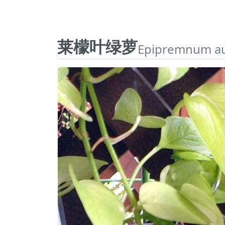
莱檬叶绿萝
Epipremnum au