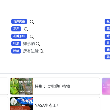
花卉类型
生
花序
花
花瓣形状
叶
果
卵形的
叶形
株
所有边缘
叶緣
花
特集：欣赏观叶植物
NASA生态工厂