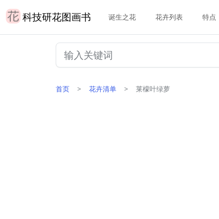
科技研花图画书
诞生之花
花卉列表
特点
首页
花卉清单
莱檬叶绿萝