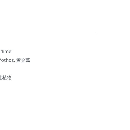
lime'
 Pothos, 黄金葛
性植物