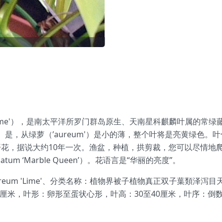
m 'Lime'），是南太平洋所罗门群岛原生、天南星科麒麟叶属的常绿
me'）是，从绿萝（’aureum'）是小的薄，整个叶将是亮黄绿
花，据说大约10年一次。渔盆，种植，拱剪裁，您可以尽情地
um ‘Marble Queen’）。花语言是“华丽的亮度”。
aureum 'Lime'、分类名称：植物界被子植物真正双子葉類
0厘米，叶形：卵形至蛋状心形，叶高：30至40厘米，叶序：倒