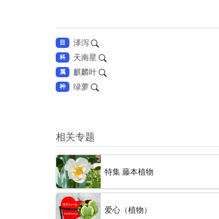
泽泻
目
天南星
科
麒麟叶
属
绿萝
种
相关专题
特集 藤本植物
爱心（植物）