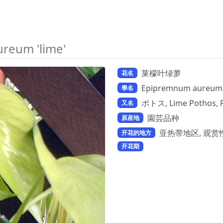
reum 'lime'
莱檬叶绿萝
花名
Epipremnum aureum '
學名
ポトス, Lime Pothos,
又名
園芸品种
原産地
亚热带地区, 观赏
开花的地方
开花期