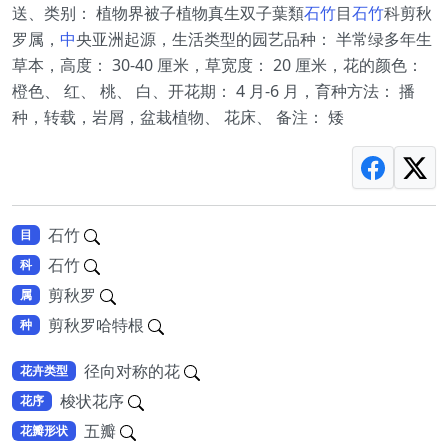
送、类别： 植物界被子植物真生双子葉類
石竹
目
石竹
科剪秋
罗属，
中
央亚洲起源，生活类型的园艺品种： 半常绿多年生
草本，高度： 30-40 厘米，草宽度： 20 厘米，花的颜色：
橙色、 红、 桃、 白、开花期： 4 月-6 月，育种方法： 播
种，转载，岩屑，盆栽植物、 花床、 备注： 矮
石竹
目
石竹
科
剪秋罗
属
剪秋罗哈特根
种
径向对称的花
花卉类型
梭状花序
花序
五瓣
花瓣形状