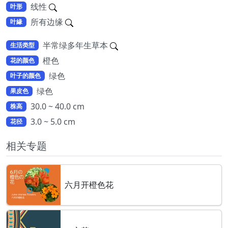
线性
叶形
所有边缘
叶緣
半常绿多年生草本
生活类型
橙色
花的颜色
绿色
叶子的颜色
绿色
果皮色
30.0 ~ 40.0 cm
株高
3.0 ~ 5.0 cm
花径
相关专题
六月开橙色花