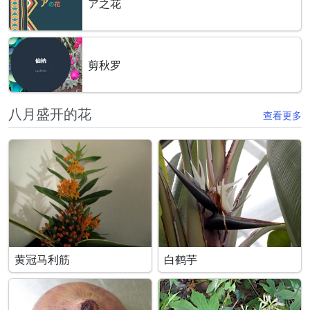
ア之花
剪秋罗
八月盛开的花
查看更多
黄冠马利筋
白鹤芋