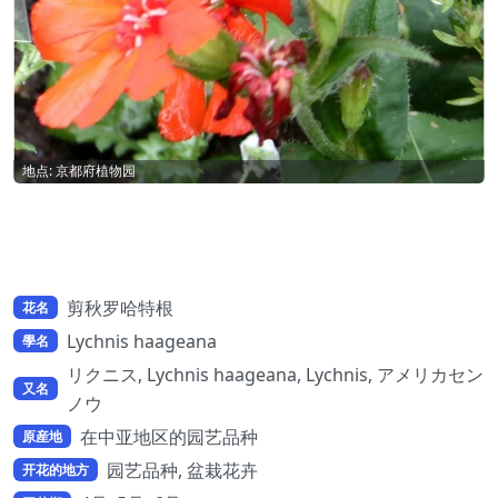
地点: 京都府植物园
剪秋罗哈特根
花名
Lychnis haageana
學名
リクニス, Lychnis haageana, Lychnis, アメリカセン
又名
ノウ
在中亚地区的园艺品种
原産地
园艺品种, 盆栽花卉
开花的地方