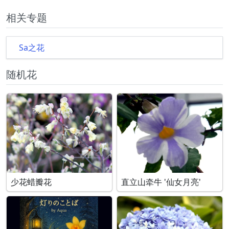
相关专题
Sa之花
随机花
少花蜡瓣花
直立山牵牛 '仙女月亮'