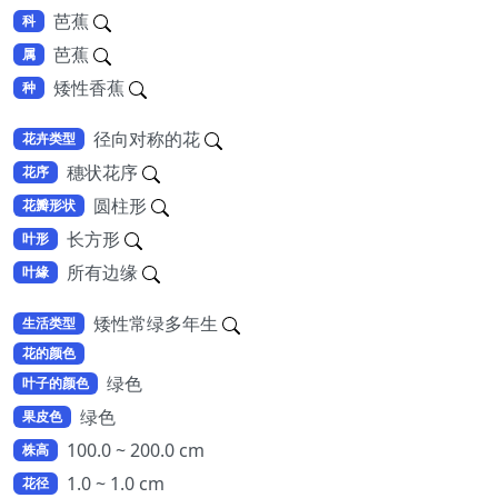
芭蕉
科
芭蕉
属
矮性香蕉
种
径向对称的花
花卉类型
穗状花序
花序
圆柱形
花瓣形状
长方形
叶形
所有边缘
叶緣
矮性常绿多年生
生活类型
花的颜色
绿色
叶子的颜色
绿色
果皮色
100.0 ~ 200.0 cm
株高
1.0 ~ 1.0 cm
花径