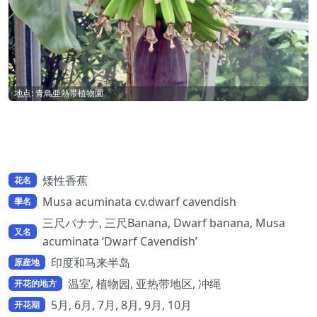
地点: 青島亜熱帯植物園
矮性香蕉
花名
Musa acuminata cv.dwarf cavendish
學名
三尺バナナ, 三尺Banana, Dwarf banana, Musa
又名
acuminata ‘Dwarf Cavendish’
印度和马来半岛
原産地
温室, 植物园, 亚热带地区, 冲绳
开花的地方
5月, 6月, 7月, 8月, 9月, 10月
开花期