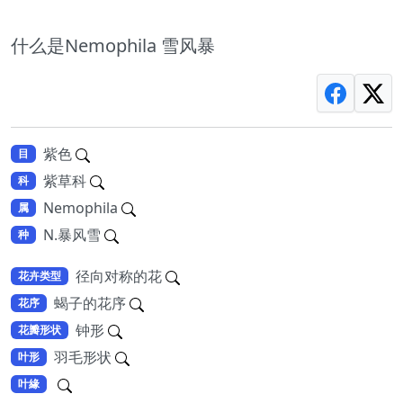
什么是Nemophila 雪风暴
紫色
目
紫草科
科
Nemophila
属
N.暴风雪
种
径向对称的花
花卉类型
蝎子的花序
花序
钟形
花瓣形状
羽毛形状
叶形
叶緣