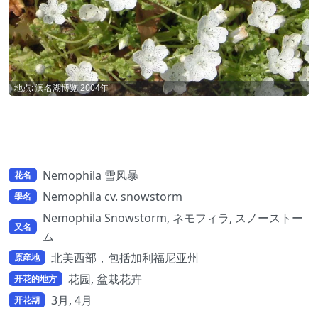
地点: 滨名湖博览 2004年
Nemophila 雪风暴
花名
Nemophila cv. snowstorm
學名
Nemophila Snowstorm, ネモフィラ, スノーストー
又名
ム
北美西部，包括加利福尼亚州
原産地
花园, 盆栽花卉
开花的地方
3月, 4月
开花期