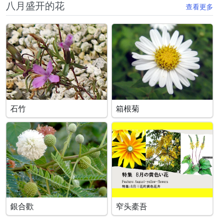
八月盛开的花
查看更多
石竹
箱根菊
銀合歡
窄头橐吾