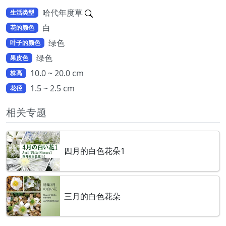
哈代年度草
生活类型
白
花的颜色
绿色
叶子的颜色
绿色
果皮色
10.0 ~ 20.0 cm
株高
1.5 ~ 2.5 cm
花径
相关专题
四月的白色花朵1
三月的白色花朵