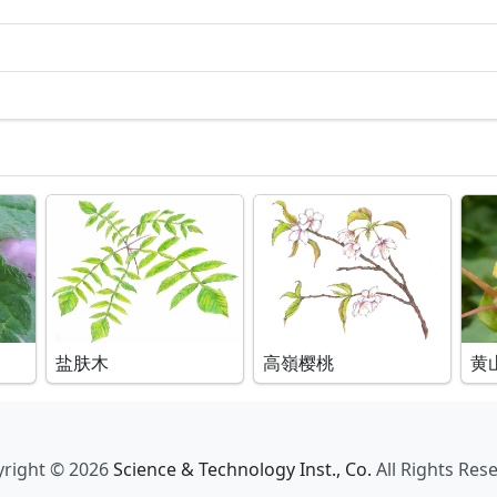
盐肤木
高嶺樱桃
黄
right © 2026
Science & Technology Inst., Co.
All Rights Res