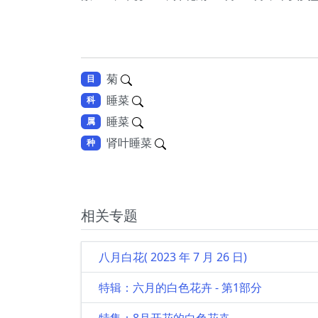
菊
目
睡菜
科
睡菜
属
肾叶睡菜
种
相关专题
八月白花( 2023 年 7 月 26 日)
特辑：六月的白色花卉 - 第1部分
特集：8月开花的白色花卉