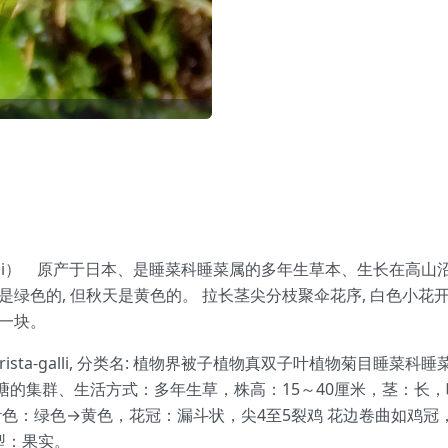
crista-galli） 原产于日本、是睡菜科睡菜属的多年生草本、生
是绿色的, 但秋天是黄色的。 拉长茎尖分枝聚伞花序, 白色小花
的一块。
dium crista-galli, 分类名: 植物界被子植物真双子叶植物菊
塘的集群、生活方式：多年生草，株高：15～40厘米，茎：长
色：绿色→黄色，花冠：漏斗状，尖4至5裂鸡 花边卷曲如鸡冠
型：果实。