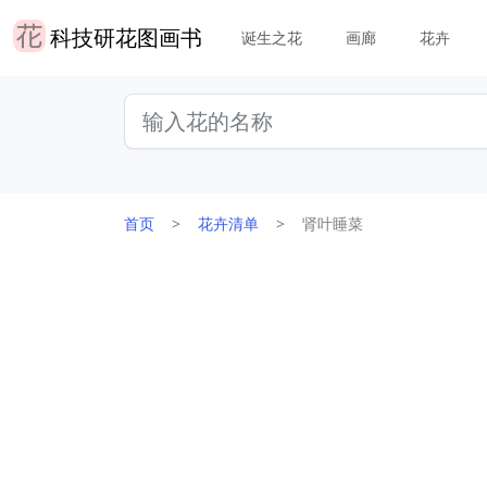
科技研花图画书
诞生之花
画廊
花卉
首页
花卉清单
肾叶睡菜