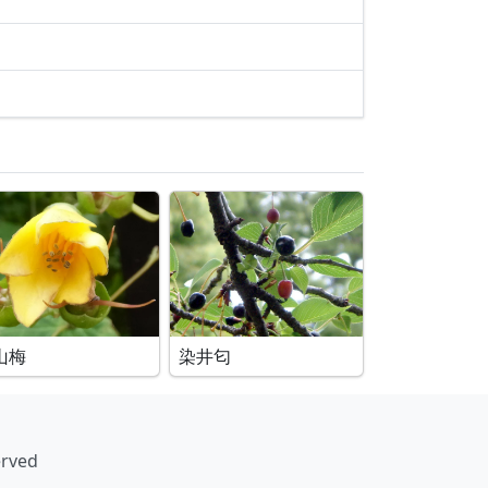
山梅
染井匂
erved