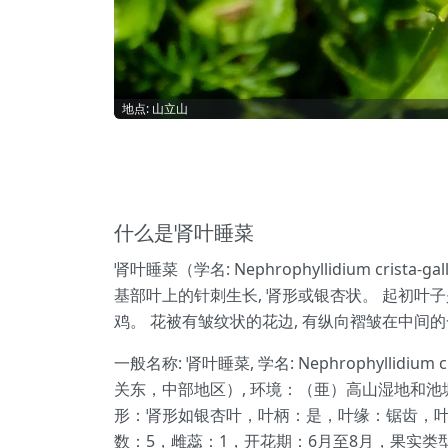
地点: 山立山
什么是肾叶睡菜
肾叶睡菜（学名: Nephrophyllidium 
基部叶上的针刺生长, 肾形或银杏状。 起初叶子
鸡。 花被有皱纹状的花边, 有纵向褶皱在中间
一般名称: 肾叶睡菜, 学名: Nephrophylli
关东，中部地区）, 环境：（亜）高山湿地和池
形：肾形如银杏叶，叶柄：是，叶缘：锯齿，叶
数：5，雌蕊：1，开花期：6月至8月，果实类