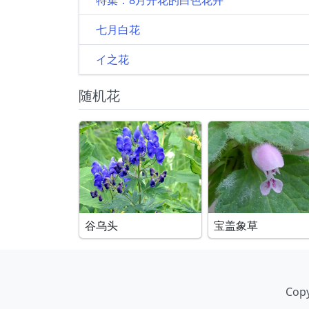
七月白花
イ之花
随机花
谷乌头
宝盖象草
Copy