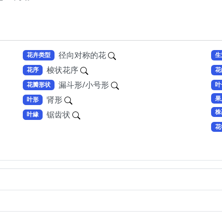
径向对称的花
花卉类型
生
梭状花序
花序
花
漏斗形/小号形
花瓣形状
叶
果
肾形
叶形
株
锯齿状
叶緣
花