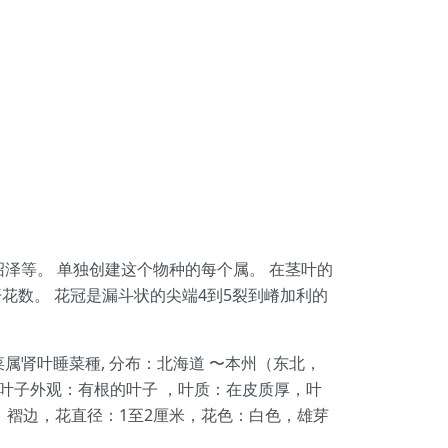
长在高山沼泽等。 单独创建这个物种的每个属。 在茎叶的
开花数。 花冠是漏斗状的尖端4到5裂到嵴加利的
目睡菜科睡菜属肾叶睡菜種, 分布：北海道 〜本州（东北，
，叶子外观：有根的叶子 ，叶质：在皮质厚，叶
，褶边，花直径：1至2厘米，花色：白色，雄芽