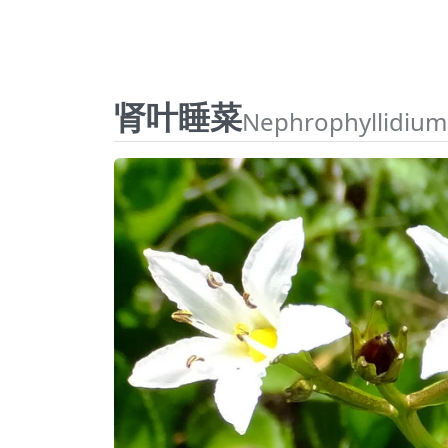
肾叶睡菜
Nephrophyllidium c