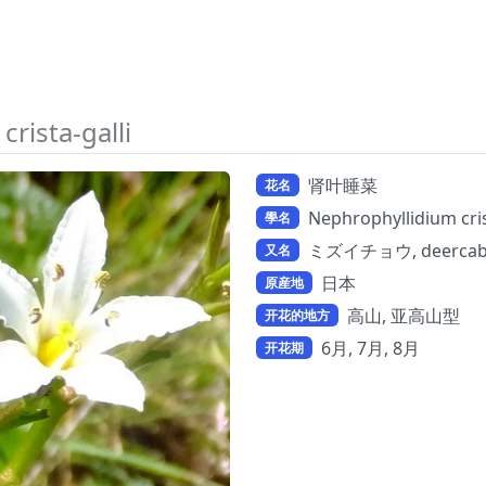
rista-galli
肾叶睡菜
花名
Nephrophyllidium cris
學名
ミズイチョウ, deercab
又名
日本
原産地
高山, 亚高山型
开花的地方
6月, 7月, 8月
开花期