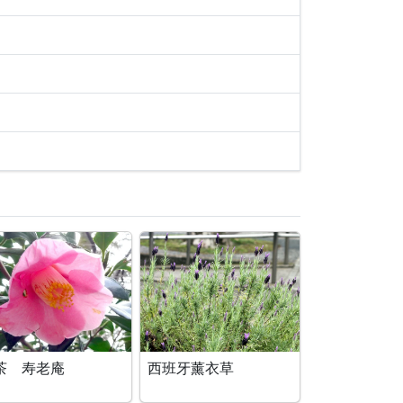
茶 寿老庵
西班牙薰衣草