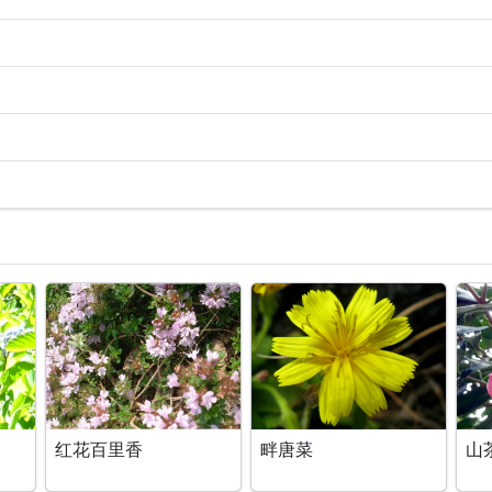
红花百里香
畔唐菜
山