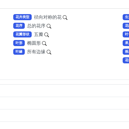
径向对称的花
花卉类型
生
总的花序
花序
花
五瓣
花瓣形状
叶
椭圆形
叶形
果
所有边缘
叶緣
株
花