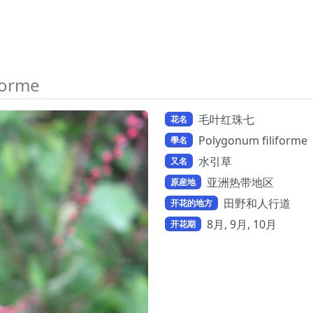
forme
毛叶红珠七
花名
Polygonum filiforme
學名
水引草
又名
亚洲热带地区
原産地
田野和人行道
开花的地方
8月, 9月, 10月
开花期