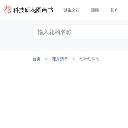
科技研花图画书
诞生之花
画廊
花卉
首页
花卉清单
毛叶红珠七