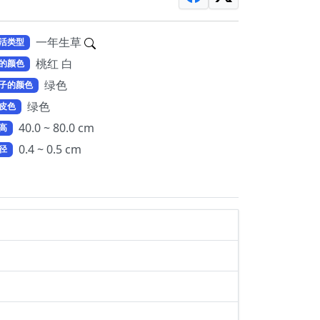
一年生草
活类型
桃红 白
的颜色
绿色
子的颜色
绿色
皮色
40.0 ~ 80.0 cm
高
0.4 ~ 0.5 cm
径