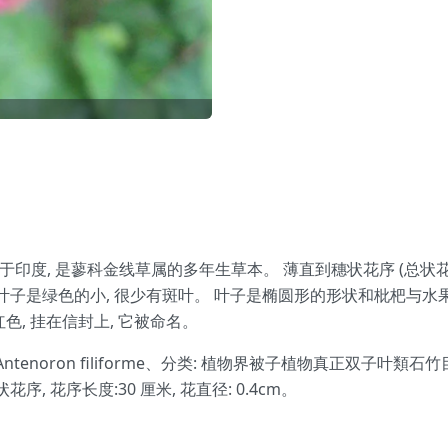
e), 原产于印度, 是蓼科金线草属的多年生草本。 薄直到穗状花序 (总
叶子是绿色的小, 很少有斑叶。 叶子是椭圆形的形状和枇杷与水果
三红色, 挂在信封上, 它被命名。
me, Antenoron filiforme、分类: 植物界被子植物真正双子叶類石竹
总状花序, 花序长度:30 厘米, 花直径: 0.4cm。