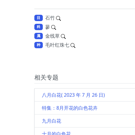
石竹
目
蓼
科
金线草
属
毛叶红珠七
种
相关专题
八月白花( 2023 年 7 月 26 日)
特集：8月开花的白色花卉
九月白花
十月的白色花