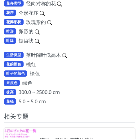
径向对称的花
花卉类型
伞形花序
花序
玫瑰形的
花瓣形状
卵形的
叶形
锯齿状
叶緣
落叶阔叶低高木
生活类型
桃红
花的颜色
绿色
叶子的颜色
绿色
果皮色
300.0 ~ 2500.0 cm
株高
5.0 ~ 5.0 cm
花径
相关专题