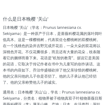
什么是日本晚樱 '关山'
日本晚樱 '关山'（学名：Prunus lannesiana cv.
Sekiyama）是一种原产于日本，是蔷薇科樱花属的落叶阔叶
低高木。这是一棵樱桃树，代表双佐仓樱桃树的双樱桃树。
在一个浅桃色的染井吉野完成开花后，一朵大朵的双花将以
深桃色开花。不仅花瓣很多，而且还有大量的花朵，枝条随
着它的捆绑而垂下来。花语是“机智的教育”。据说它是美国
的花语，它取决于传记作者在书中为儿童写的创作谈话。这
本书的内容如下。乔治华盛顿砍掉了他父亲珍惜的樱桃树。
他的父亲问他的儿子你是否切了。他的儿子承认他已经切
了。他的父亲称赞他儿子的诚实。
通用名：日本晚樱 '关山'山，学名：Prunus lannesiana cv.
Sekiyama，分类名：植物界被子植物真双子叶植物蔷薇目斯
蔷薇科櫻花（李）属关山種，产地：日本，生活类型：落叶