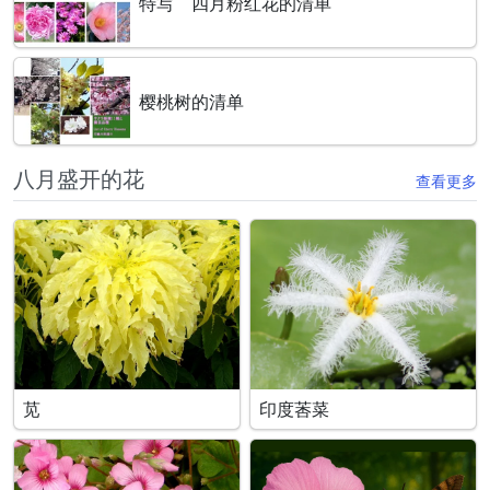
特写 四月粉红花的清单
樱桃树的清单
八月盛开的花
查看更多
苋
印度莕菜