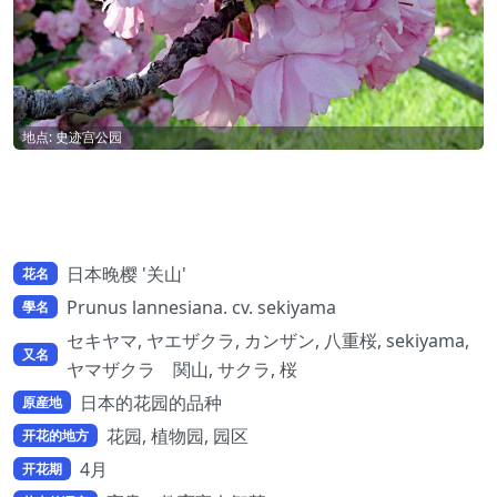
地点: 史迹宫公园
日本晚樱 '关山'
花名
Prunus lannesiana. cv. sekiyama
學名
セキヤマ, ヤエザクラ, カンザン, 八重桜, sekiyama,
又名
ヤマザクラ 関山, サクラ, 桜
日本的花园的品种
原産地
花园, 植物园, 园区
开花的地方
4月
开花期