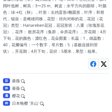
阔叶低树，树高：3〜25 m、树皮：水平方向的眼睛，叶颜
色：绿→红（秋），叶形：尖鸡蛋形/椭圆形，叶序：和替
代，锯齿：是雌雄同株，花型：径向对称的花，花冠（花
冠）类型：Hanareben花冠，花冠形状：八重（玫瑰形花
冠），花序： 散房花序（集群，伞房花序），开花期：4月
下旬，花的颜色：濃红色，花朵图案：长蕊：1，雄蕊数：
40，花瓣编号：一个数字，萼片数：5（基极连接到管
状），开花期：4月下旬，花径：5厘米，果型：核果。
薔薇
目
薔薇
科
樱花
属
日本晚樱 '关山'
种