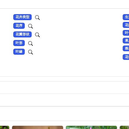
花卉类型
生
花
花序
叶
花瓣形状
果
叶形
株
叶緣
花