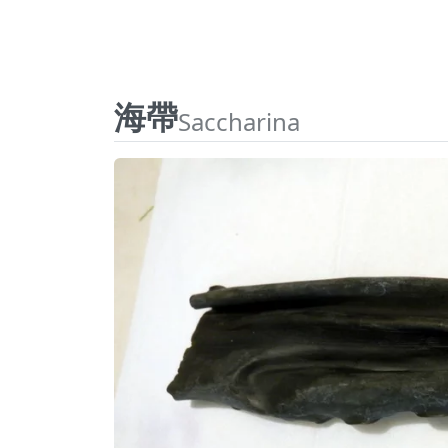
海帶
Saccharina