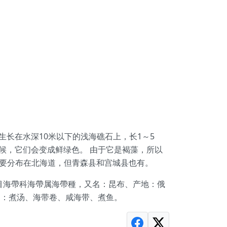
自然生长在水深10米以下的浅海礁石上，长1～5
时候，它们会变成鲜绿色。 由于它是褐藻，所以
主要分布在北海道，但青森县和宫城县也有。
色藻门海帶目海帶科海帶属海帶種，又名：昆布、产地：俄
用途：煮汤、海带卷、咸海带、煮鱼。