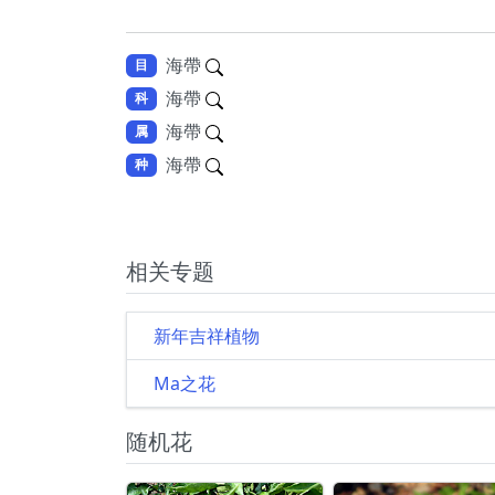
海帶
目
海帶
科
海帶
属
海帶
种
相关专题
新年吉祥植物
Ma之花
随机花