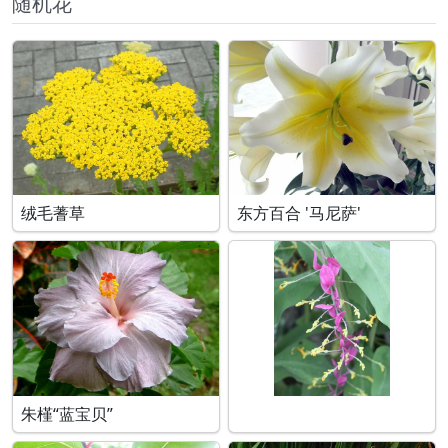
随机花
绒毛蓍草
东方百合 '马尼萨'
朱槿“蓝宝贝”