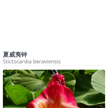
夏威夷钟
Stictocardia beraviensis