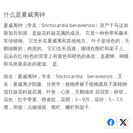
什么是夏威夷钟
夏威夷钟（学名：Stictocardia beraviensis）原产于马达加
斯加共和国，是旋花科旋花属的成员。 它是一种热带和藤本
常绿植物。 它生长在夏威夷和其他地方。 叶子是绿色的，天
鹅绒般的，肉质的。 它们生长迅速，缠绕在围栏和架子上。
花朵在红/粉色的背景上有黄色和橙色的条纹，是蜜蜂、蝴蝶
和鸟类最喜欢的蜜源。 是。
俗名：夏威夷钟，学名：Stictocardia。beraviensis，又
名：夏威夷夕阳藤、分类学：植物界被子植物真双子葉植物
茄目旋花科旋花属、叶形：心形，天鹅绒状 花冠形：杯状，
花色：红中带黄、橙条纹，花期：3～9月，花径：5～7.5
厘，用途：点缀墙面、围栏、栅栏和架子。