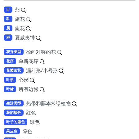
茄
目
旋花
科
旋花
属
夏威夷钟
种
径向对称的花
花卉类型
单瓣花序
花序
漏斗形/小号形
花瓣形状
心形
叶形
所有边缘
叶緣
热带和藤本常绿植物
生活类型
红色
花的颜色
绿色
叶子的颜色
绿色
果皮色