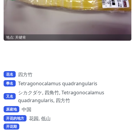
地点: 关键肯
四方竹
花名
Tetragonocalamus quadrangularis
學名
シカクダケ, 四角竹, Tetragonocalamus
又名
quadrangularis, 四方竹
中国
原産地
花园, 低山
开花的地方
开花期