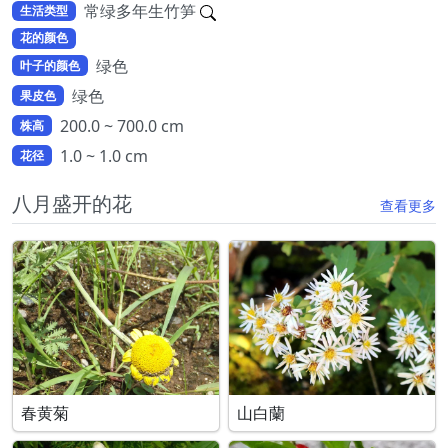
常绿多年生竹笋
生活类型
花的颜色
绿色
叶子的颜色
绿色
果皮色
200.0 ~ 700.0 cm
株高
1.0 ~ 1.0 cm
花径
八月盛开的花
查看更多
春黄菊
山白蘭