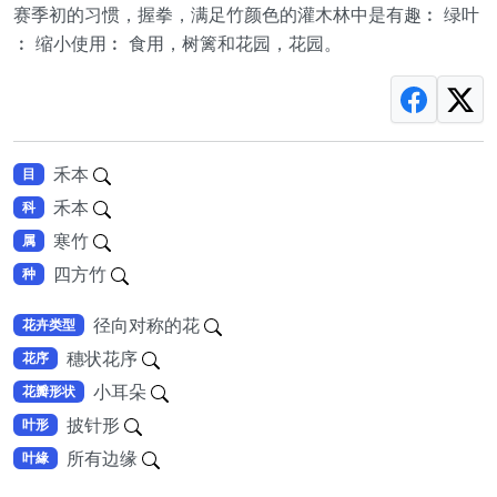
赛季初的习惯，握拳，满足竹颜色的灌木林中是有趣︰ 绿叶
︰ 缩小使用︰ 食用，树篱和花园，花园。
禾本
目
禾本
科
寒竹
属
四方竹
种
径向对称的花
花卉类型
穗状花序
花序
小耳朵
花瓣形状
披针形
叶形
所有边缘
叶緣