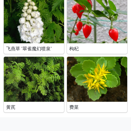
飞燕草 '翠雀魔幻喷泉'
枸杞
黄芪
费菜