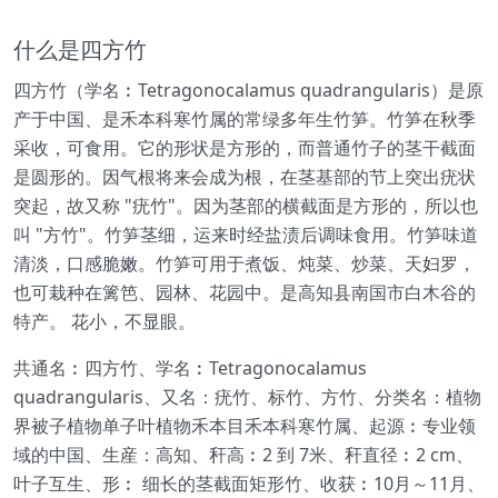
什么是四方竹
四方竹（学名︰Tetragonocalamus quadrangularis）是原
产于中国、是禾本科寒竹属的常绿多年生竹笋。竹笋在秋季
采收，可食用。它的形状是方形的，而普通竹子的茎干截面
是圆形的。因气根将来会成为根，在茎基部的节上突出疣状
突起，故又称 "疣竹"。因为茎部的横截面是方形的，所以也
叫 "方竹"。竹笋茎细，运来时经盐渍后调味食用。竹笋味道
清淡，口感脆嫩。竹笋可用于煮饭、炖菜、炒菜、天妇罗，
也可栽种在篱笆、园林、花园中。是高知县南国市白木谷的
特产。 花小，不显眼。
共通名︰四方竹、学名︰Tetragonocalamus
quadrangularis、又名：疣竹、标竹、方竹、分类名：植物
界被子植物单子叶植物禾本目禾本科寒竹属、起源︰专业领
域的中国、生産：高知、秆高︰2 到 7米、秆直径︰2 cm、
叶子互生、形︰ 细长的茎截面矩形竹、收获︰10月～11月、