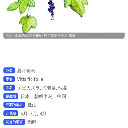
地点: 插图:有紀＠科技研(科学技术研究所,东京)
桑叶葡萄
花名
Vitis ficifolia
學名
エビカズラ, 海老蔓, 蝦蔓
又名
日本，朝鲜半岛，中国
原産地
低山
开花的地方
6月, 7月, 8月
开花期
陶醉
花卉的语言