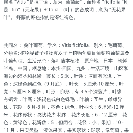
属名 "Vitis "是拉丁语，意为 "葡萄藤"，而种名 "ficifolia "则
是 "fici"（无花果）+"folia"（叶）的合成词，意为 "无花果
叶"。 虾藤的虾色指的是深红褐色。
共同名： 桑叶葡萄、学名：Vitis ficifolia、别名：毛葡萄、
分類名: 植物界被子植物真双子叶植物葡萄目葡萄科葡萄属桑
叶葡萄種、生活形态：落叶藤本植物，原产地：日本、朝鲜
半岛、中国，栖息地：本州-四国、九州，生活环境：山区和
海边的灌丛和林缘，藤长：5 米，叶质：厚而有光泽，叶
色：深绿色到红色（9 月底），叶长：5 厘米-10 厘米，叶
宽：5 厘米-8 厘米，叶形：卵形，有 3-5 个深裂片，叶缘：
有锯齿，叶底：浅褐色或白色蛛毛，叶轴：互生，雌雄异
株，花期：6 月-8 月，茎色：绿色，叶柄长：6 厘米-12 厘
米，花序形状：总状花序 花序，花序长度：6 - 12 厘米，花
色：黄绿色，花瓣数：5，但闭合，花径：小，果期：10 -
11 月，果实类型：液体果实，果实形状：球形，像葡萄，果