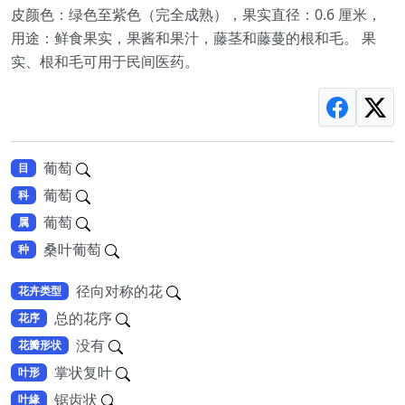
皮颜色：绿色至紫色（完全成熟），果实直径：0.6 厘米，
用途：鲜食果实，果酱和果汁，藤茎和藤蔓的根和毛。 果
实、根和毛可用于民间医药。
葡萄
目
葡萄
科
葡萄
属
桑叶葡萄
种
径向对称的花
花卉类型
总的花序
花序
没有
花瓣形状
掌状复叶
叶形
锯齿状
叶緣