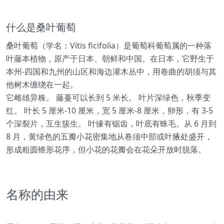
什么是桑叶葡萄
桑叶葡萄（学名：Vitis ficifolia）是葡萄科葡萄属的一种落
叶藤本植物，原产于日本、朝鲜和中国。在日本，它野生于
本州-四国和九州的山区和海边灌木丛中，用卷曲的胡须与其
他树木缠绕在一起。
它雌雄异株。 藤蔓可以长到 5 米长。 叶片深绿色，秋季变
红。 叶长 5 厘米-10 厘米，宽 5 厘米-8 厘米，卵形，有 3-5
个深裂片，互生簇生。 叶缘有锯齿，叶底有蛛毛。从 6 月到
8 月，黄绿色的五瓣小花密集地从卷须中部或叶腋处盛开，
形成粗圆锥形花序，但小花的花瓣会在花朵开放时脱落。
名称的由来