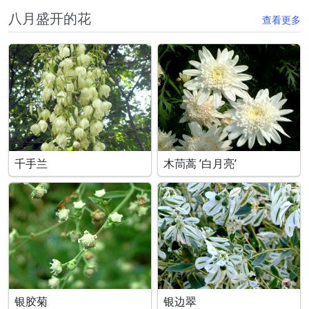
八月盛开的花
查看更多
千手兰
木茼蒿 ’白月亮’
银胶菊
银边翠