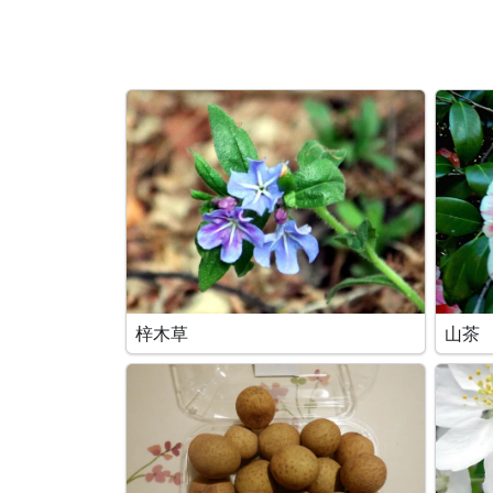
梓木草
山茶