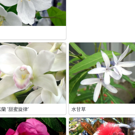
蘭 '甜蜜旋律'
水甘草