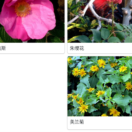
纽斯
朱缨花
美兰菊