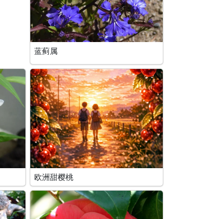
蓝蓟属
欧洲甜樱桃