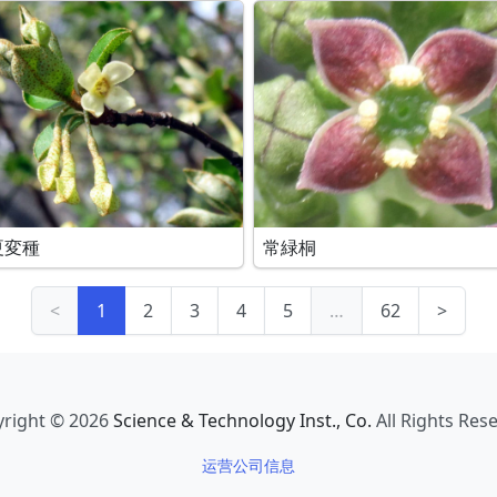
夏変種
常緑桐
<
1
2
3
4
5
…
62
>
right © 2026
Science & Technology Inst., Co.
All Rights Res
运营公司信息