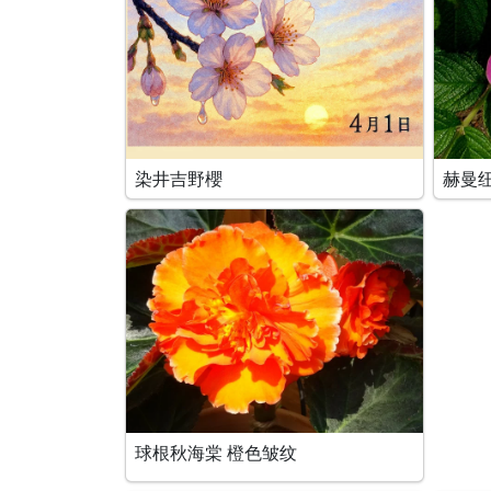
染井吉野櫻
赫曼
球根秋海棠 橙色皱纹