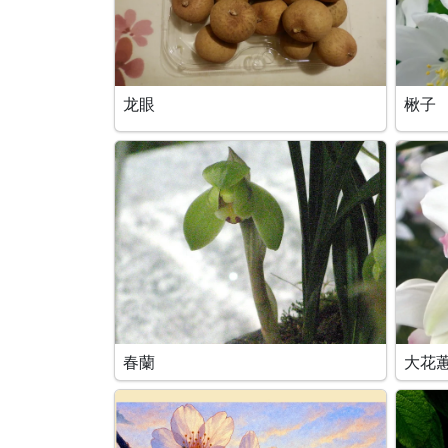
龙眼
楸子
春蘭
大花蕙