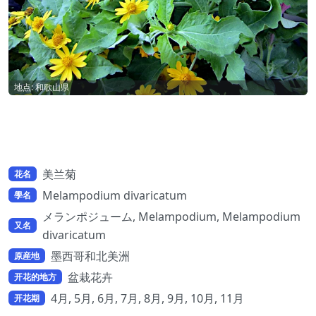
地点: 和歌山県
美兰菊
花名
Melampodium divaricatum
學名
メランポジューム, Melampodium, Melampodium
又名
divaricatum
墨西哥和北美洲
原産地
盆栽花卉
开花的地方
4月, 5月, 6月, 7月, 8月, 9月, 10月, 11月
开花期