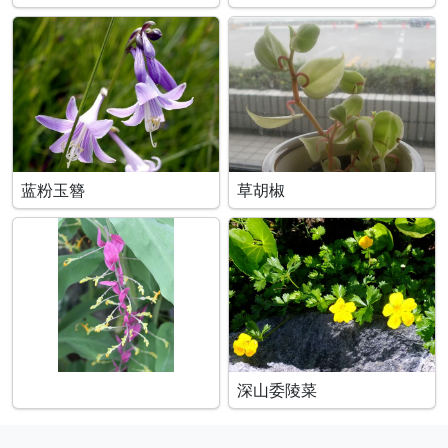
蓝粉玉簪
草胡椒
深山委陵菜