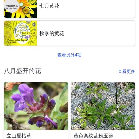
七月黄花
秋季的黄花
查看另外4项
八月盛开的花
查看更多
立山夏枯草
黄色条纹蓝粉玉簪