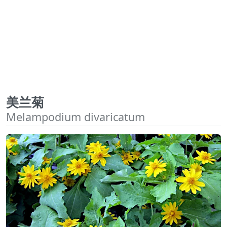
美兰菊
Melampodium divaricatum