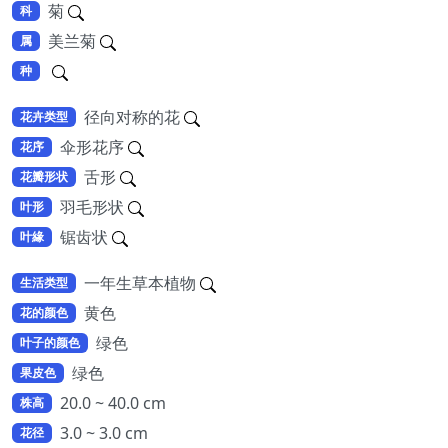
菊
科
美兰菊
属
种
径向对称的花
花卉类型
伞形花序
花序
舌形
花瓣形状
羽毛形状
叶形
锯齿状
叶緣
一年生草本植物
生活类型
黄色
花的颜色
绿色
叶子的颜色
绿色
果皮色
20.0 ~ 40.0 cm
株高
3.0 ~ 3.0 cm
花径