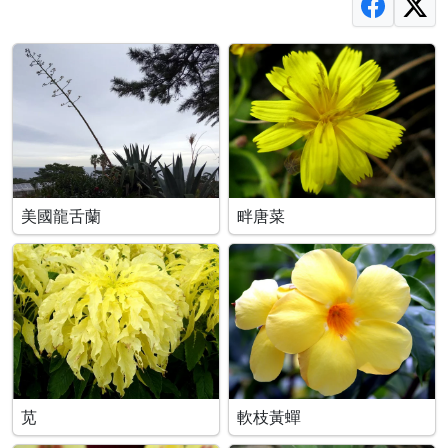
美國龍舌蘭
畔唐菜
苋
軟枝黃蟬