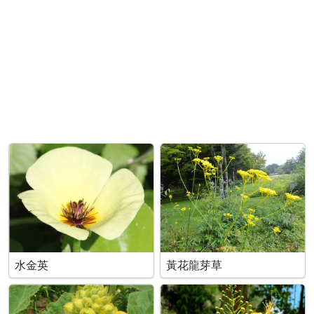
水金英
黃花龍芽草