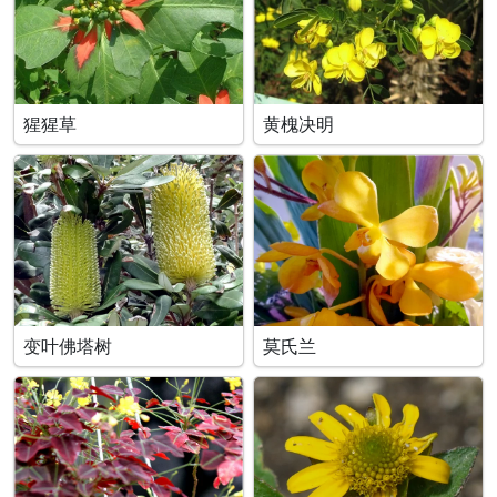
猩猩草
黄槐决明
变叶佛塔树
莫氏兰