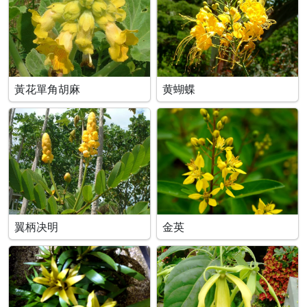
黃花單角胡麻
黄蝴蝶
翼柄决明
金英