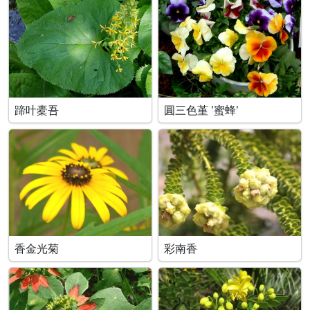
蹄叶橐吾
圓三色堇 '蜜蜂'
香金光菊
彩南香