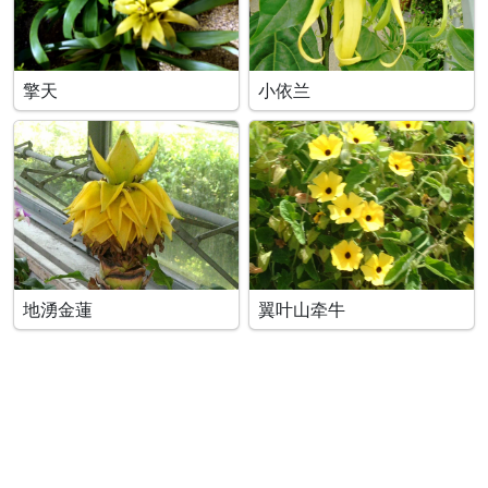
擎天
小依兰
地湧金蓮
翼叶山牵牛