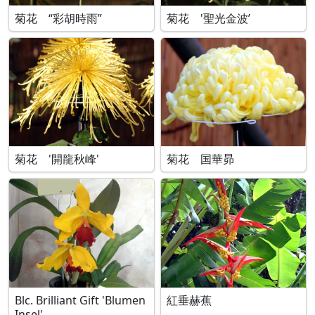
菊花 “彩胡時雨”
菊花 '聖光金波’
菊花 '開龍秋峰'
菊花 国華昴
Blc. Brilliant Gift 'Blumen
紅垂赫蕉
Insel'