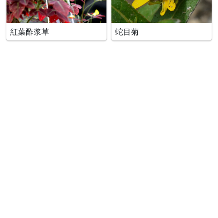
紅葉酢浆草
蛇目菊