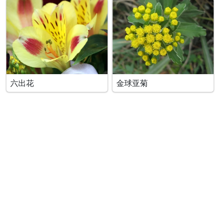
六出花
金球亚菊