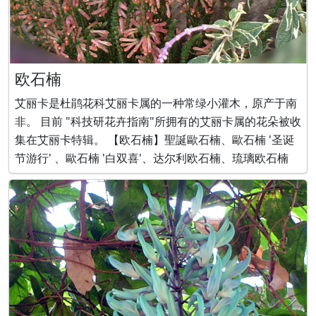
欧石楠
艾丽卡是杜鹃花科艾丽卡属的一种常绿小灌木，原产于南
非。 目前 "科技研花卉指南"所拥有的艾丽卡属的花朵被收
集在艾丽卡特辑。 【欧石楠】聖誕歐石楠、歐石楠 '圣诞
节游行' 、歐石楠 '白双喜'、达尔利欧石楠、琉璃欧石楠