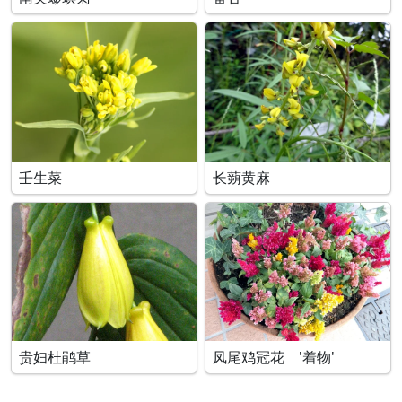
壬生菜
长蒴黄麻
贵妇杜鹃草
凤尾鸡冠花 '着物'