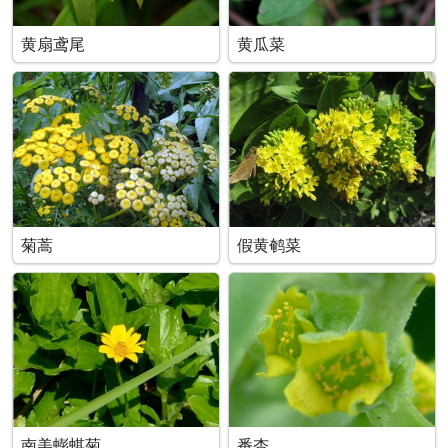
黄扇鸢尾
黄瓜菜
菊蒿
假黄鹌菜
南美蟛蜞菊
番杏