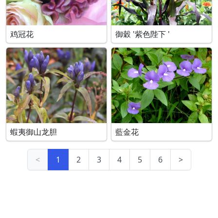
鸡冠花
御穀 '紫色陛下 '
蝦夷御山龙胆
藍金花
<
1
2
3
4
5
6
>