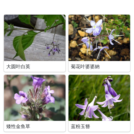
大圆叶白英
菊花叶婆婆納
矮性金鱼草
蓝粉玉簪