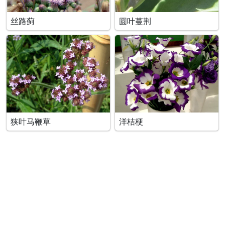
丝路蓟
圆叶蔓荆
狭叶马鞭草
洋桔梗