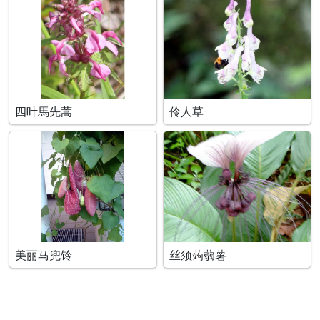
四叶馬先蒿
伶人草
美丽马兜铃
丝须蒟蒻薯