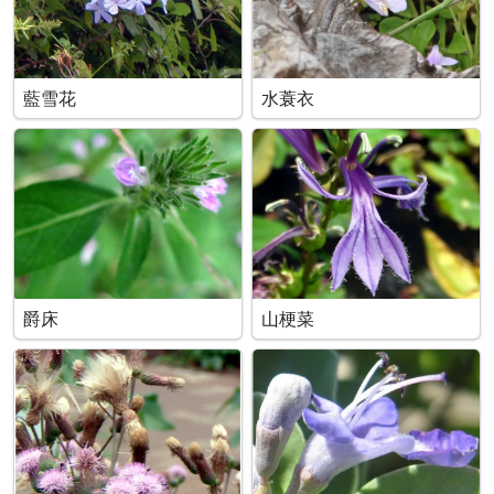
藍雪花
水蓑衣
爵床
山梗菜