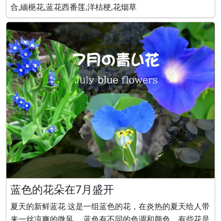
合,緬梔花,蓝花西番莲,洋桔梗,花烟草
蓝色的花朵在7月盛开
夏天的新鲜蓝花 这是一组蓝色的花，在炎热的夏天给人带
来一丝凉爽的微风。 蓝色有不同的色调和颜色，有些花是