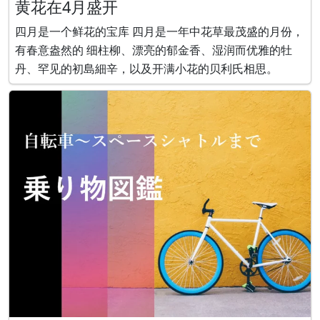
黄花在4月盛开
四月是一个鲜花的宝库 四月是一年中花草最茂盛的月份，
有春意盎然的 细柱柳、漂亮的郁金香、湿润而优雅的牡
丹、罕见的初島細辛，以及开满小花的贝利氏相思。