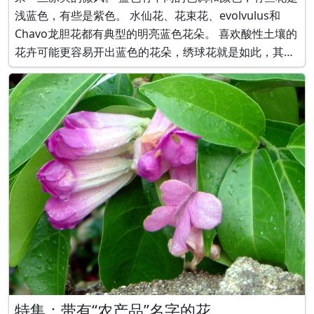
浅蓝色，有些是紫色。 水仙花、花束花、evolvulus和
Chavo龙胆花都有典型的明亮蓝色花朵。 喜欢酸性土壤的
花卉可能更容易开出蓝色的花朵，绣球花就是如此，其花
色是粉红色或蓝色，取决于土壤的酸度。 典型的亮蓝色花
朵是由莳萝、巨型花束、Evolvulus和Chamaecyparis
obtus
特集：带有“农产品”名字的花