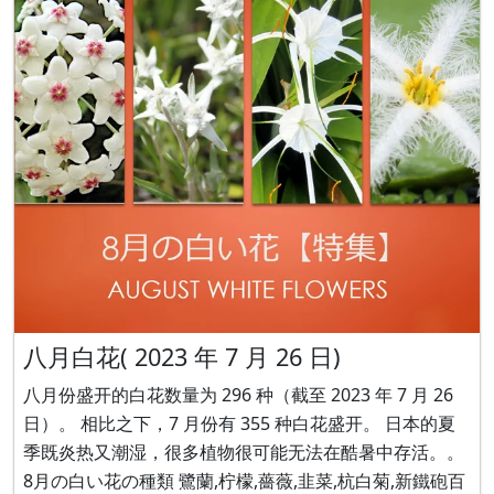
八月白花( 2023 年 7 月 26 日)
八月份盛开的白花数量为 296 种（截至 2023 年 7 月 26
日）。 相比之下，7 月份有 355 种白花盛开。 日本的夏
季既炎热又潮湿，很多植物很可能无法在酷暑中存活。。
8月の白い花の種類 鷺蘭,柠檬,薔薇,韭菜,杭白菊,新鐵砲百