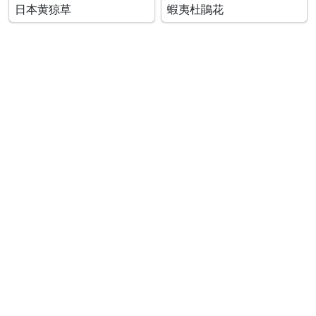
日本黄猄草
蝦夷杜鵑花