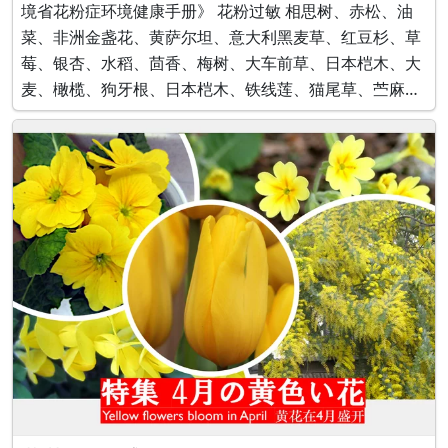
境省花粉症环境健康手册》 花粉过敏 相思树、赤松、油
菜、非洲金盏花、黄萨尔坦、意大利黑麦草、红豆杉、草
莓、银杏、水稻、茴香、梅树、大车前草、日本桤木、大
麦、橄榄、狗牙根、日本桤木、铁线莲、猫尾草、苎麻、
菊花、酸模、夹竹桃、橡树、栗子、核桃、黑松、火焰百
合、榉树、高野槙、大波斯菊、橡树、樱花、樱桃树、除
虫菊、白桦树、日本杉、莎草、雀稗、蒿草、