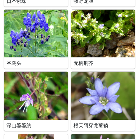
日本紫珠
牧野龙胆
谷乌头
无柄荆芥
深山婆婆納
根天阿穿龙薯蓣