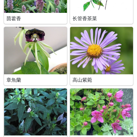
茴藿香
长管香茶菜
章魚蘭
高山紫菀