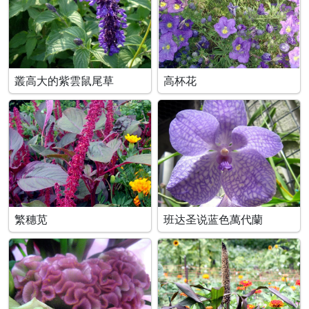
叢高大的紫雲鼠尾草
高杯花
繁穗苋
班达圣说蓝色萬代蘭