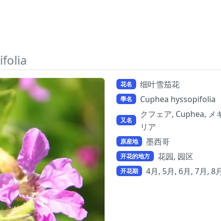
folia
细叶雪茄花
花名
Cuphea hyssopifolia
學名
クフェア, Cuphea,
又名
リア
墨西哥
原産地
花园, 园区
开花的地方
4月, 5月, 6月, 7月, 8
开花期