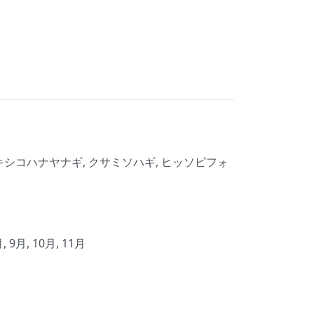
 メキシコハナヤナギ, クサミソハギ, ヒッソピフォ
月, 9月, 10月, 11月