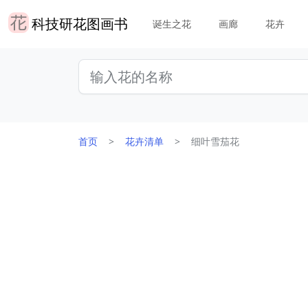
科技研花图画书
诞生之花
画廊
花卉
首页
花卉清单
细叶雪茄花