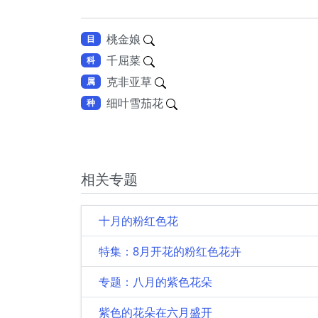
桃金娘
目
千屈菜
科
克非亚草
属
细叶雪茄花
种
相关专题
十月的粉红色花
特集：8月开花的粉红色花卉
专题：八月的紫色花朵
紫色的花朵在六月盛开