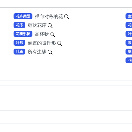
径向对称的花
花卉类型
生
穗状花序
花序
花
高杯状
花瓣形状
叶
倒置的披针形
叶形
果
所有边缘
叶緣
株
花