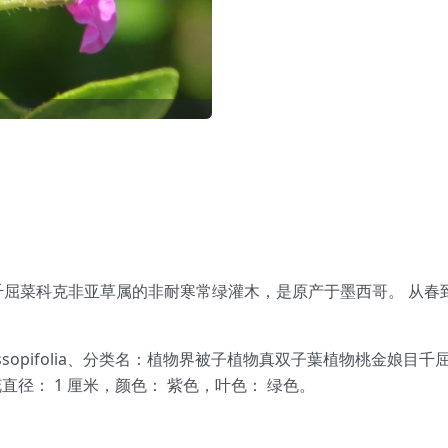
olia) 是千屈菜科克非亚草属的非耐寒常绿灌木，是原产于墨西哥。
hyssopifolia、分类名：植物界被子植物真双子葉植物桃金娘
、花直径： 1 厘米，颜色： 紫色，叶色： 绿色。