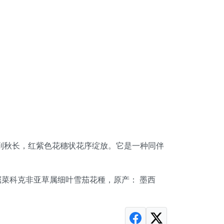
 从春到秋长，红紫色花穗状花序绽放。它是一种同伴
目千屈菜科克非亚草属细叶雪茄花種，原产： 墨西