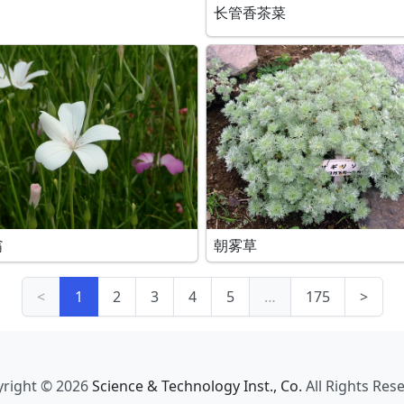
长管香茶菜
翁
朝雾草
<
1
2
3
4
5
…
175
>
right © 2026
Science & Technology Inst., Co.
All Rights Res