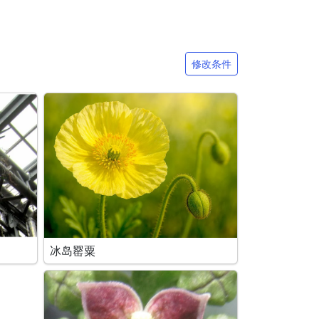
修改条件
冰岛罂粟