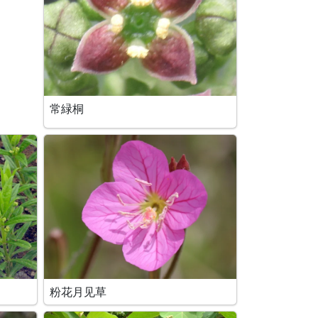
常緑桐
粉花月见草