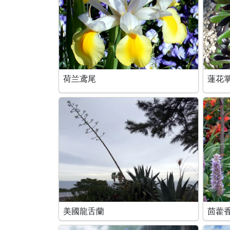
荷兰鸢尾
蓮花
美國龍舌蘭
茴藿