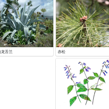
的龙舌兰
赤松