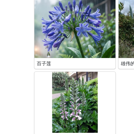
百子莲
雄伟