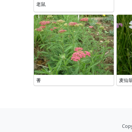
老鼠
蓍
麦仙
Copy