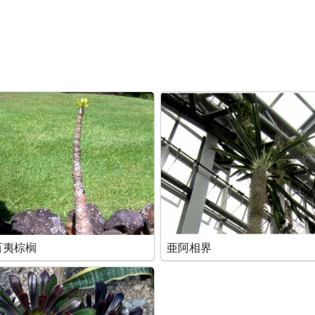
百夷棕榈
亜阿相界