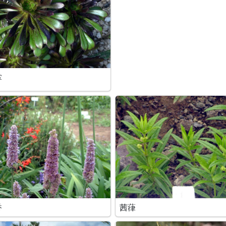
掌
香
茜葎