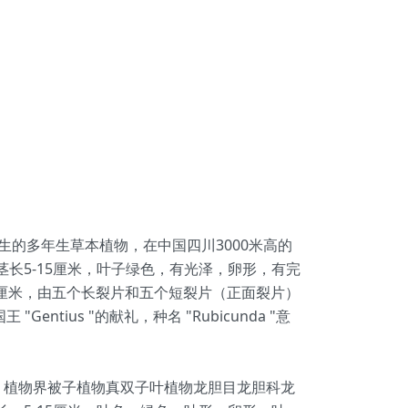
种野生的多年生草本植物，在中国四川3000米高的
长5-15厘米，叶子绿色，有光泽，卵形，有完
2-3厘米，由五个长裂片和五个短裂片（正面裂片）
ntius "的献礼，种名 "Rubicunda "意
a，分类名：植物界被子植物真双子叶植物龙胆目龙胆科龙