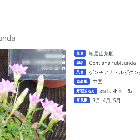
cunda
峨眉山龙胆
花名
Gentiana rubicunda
學名
ゲンチアナ・ルビクンダ
又名
中国
原産地
高山, 亚高山型
开花的地方
3月, 4月, 5月
开花期