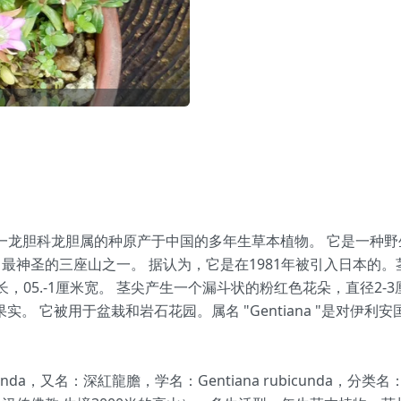
nda）是一龙胆科龙胆属的种原产于中国的多年生草本植物。 它是一
神圣的三座山之一。 据认为，它是在1981年被引入日本的。茎
米长，05.-1厘米宽。 茎尖产生一个漏斗状的粉红色花朵，直径
被用于盆栽和岩石花园。属名 "Gentiana "是对伊利安国王 "Ge
icunda，又名：深紅龍膽，学名：Gentiana rubicund