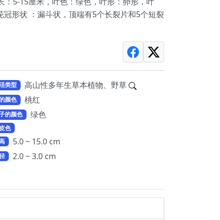
：5-15厘米，叶色：绿色，叶形：卵形，叶
，花冠形状 ：漏斗状，顶端有5个长裂片和5个短裂
高山性多年生草本植物、野草
活类型
桃红
的颜色
绿色
子的颜色
皮色
5.0 ~ 15.0 cm
高
2.0 ~ 3.0 cm
径