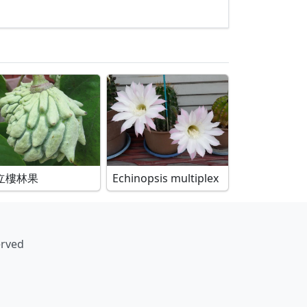
立樓林果
Echinopsis multiplex
erved