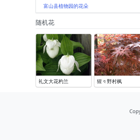
富山县植物园的花朵
随机花
礼文大花杓兰
猩々野村枫
Copy