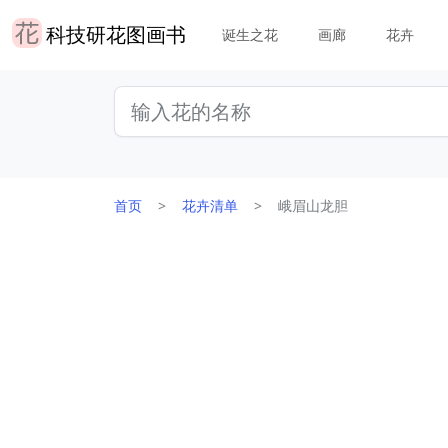
科技研花图画书
诞生之花
画廊
花卉
首页
花卉清单
峨眉山龙胆