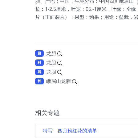
胆、产地：中国，生境分布：中国四川峨眉山（汉
长：1-2.5厘米，叶宽：05.-1厘米，叶缘
片（正面裂片）；果型：蒴果；用途：盆栽，
龙胆
目
龙胆
科
龙胆
属
峨眉山龙胆
种
相关专题
特写 四月粉红花的清单