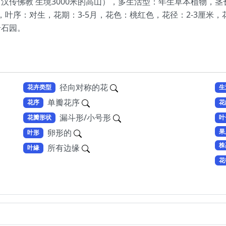
传佛教 生境3000米的高山），多生活型：年生草本植物，茎长
：全缘，叶序：对生，花期：3-5月，花色：桃红色，花径：2-3厘米
岩石园。
径向对称的花
花卉类型
生
单瓣花序
花序
花
漏斗形/小号形
花瓣形状
叶
果
卵形的
叶形
株
所有边缘
叶緣
花