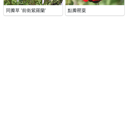
同瓣草 '前衛紫羅蘭'
點瓣罌粟