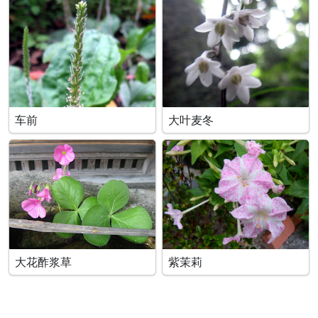
车前
大叶麦冬
大花酢浆草
紫茉莉