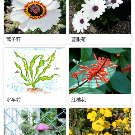
蒿子秆
藍眼菊
水车前
紅樓花