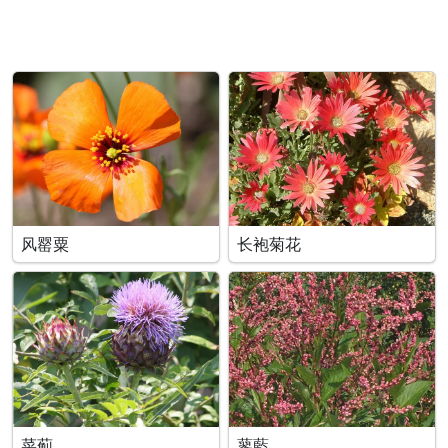
风罂粟
长袍菊花
菜薊
蓼藍