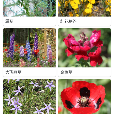
翼蓟
红花糖芥
大飞燕草
金鱼草