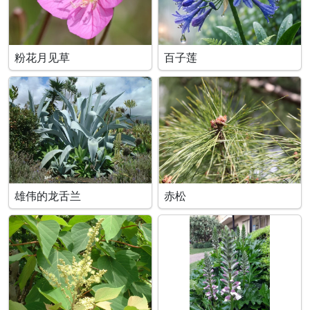
粉花月见草
百子莲
雄伟的龙舌兰
赤松