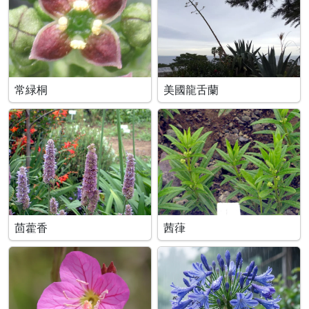
常緑桐
美國龍舌蘭
茴藿香
茜葎