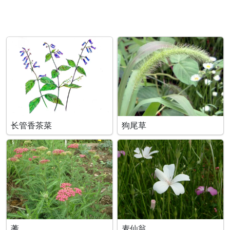
长管香茶菜
狗尾草
蓍
麦仙翁