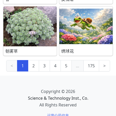
朝雾草
绣球花
<
1
2
3
4
5
…
175
>
Copyright © 2026
Science & Technology Inst., Co.
All Rights Reserved
运营公司信息