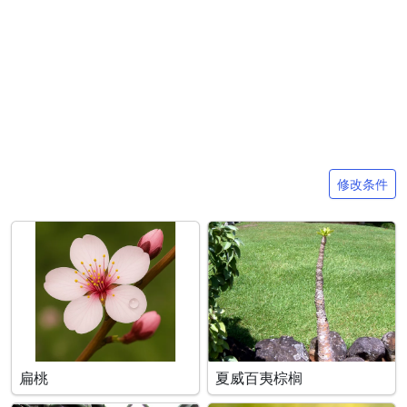
搜索条件
修改条件
扁桃
夏威百夷棕榈