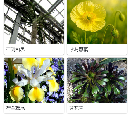
亜阿相界
冰岛罂粟
荷兰鸢尾
蓮花掌