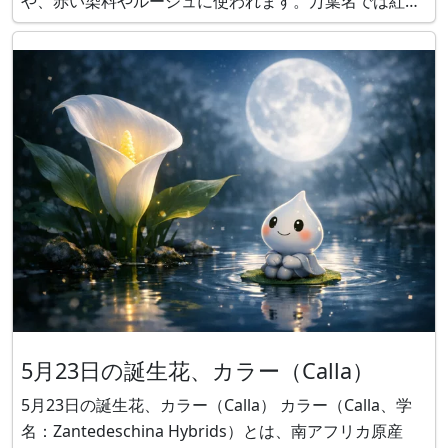
や、赤い染料やルージュに使われます。万葉名では紅
（くれない）や末摘花（すえつむはな）で詠まれていま
す。花言葉は、「化粧」や「装い」です。 万葉集とベニ
バナ 万葉集に
5月23日の誕生花、カラー（Calla）
5月23日の誕生花、カラー（Calla） カラー（Calla、学
名：Zantedeschina Hybrids）とは、南アフリカ原産