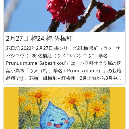
2月27日 梅24.梅 佐橋紅
花日記 2022年2月27日 梅シリーズ24.梅 橋紅（ウメ "サ
バシコウ"） 梅 佐橋紅（ウメ "サバシコウ"、学名：
Prunus mume 'Sabashikou'）は、バラ科サクラ属の落
葉小高木「ウメ（梅 、学名︰Prunus mume）」の栽培
品種です。花梅ー緋梅系－紅梅性、2月上旬から3月中旬
に、一重で明るい紅色で丸い花弁、中輪（花径2～
2.5cm）、雄蕊は長く、黄色い葯が目立つ花を