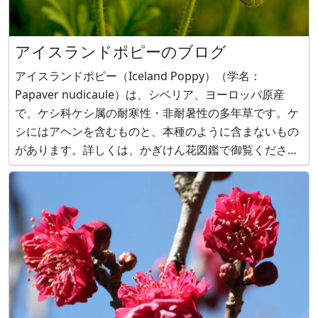
アイスランドポピーのブログ
アイスランドポピー（Iceland Poppy）（学名：
Papaver nudicaule）は、シベリア、ヨーロッパ原産
で、ケシ科ケシ属の耐寒性・非耐暑性の多年草です。ケ
シにはアヘンを含むものと、本種のように含まないもの
があります。詳しくは、かぎけん花図鑑で御覧くださ
い。 アイスランドポピー（Iceland Poppy）
https://www.flower-db.com/ja/flower: