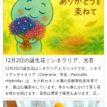
12月2日の誕生花｜シネラリア、光苔
12月2日の誕生花はシネラリア,ヒカリコケです。 シネラ
リア＝サイネリア（Cineraria、学名：Pericallis
×Hybrida）は、キク科セネシオ属の非耐寒性多年草で
す。葉は心臓形をしています。冬から春にかけて長く花
を咲かせ続けます。花色は豊富で復色もあります。正式
名称の｢シネラリア｣では縁起が悪いということで、 サイ
ネリアと言う名前で販売されています。鉢植えやプラン