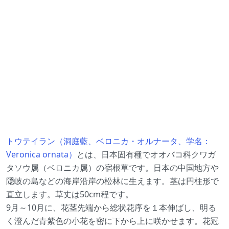
トウテイラン（洞庭藍、ベロニカ・オルナータ、学名：
Veronica ornata）
とは、日本固有種でオオバコ科クワガ
タソウ属（ベロニカ属）の宿根草です。日本の中国地方や
隠岐の島などの海岸沿岸の松林に生えます。茎は円柱形で
直立します。草丈は50cm程です。
9月～10月に、花茎先端から総状花序を１本伸ばし、明る
く澄んだ青紫色の小花を密に下から上に咲かせます。花冠