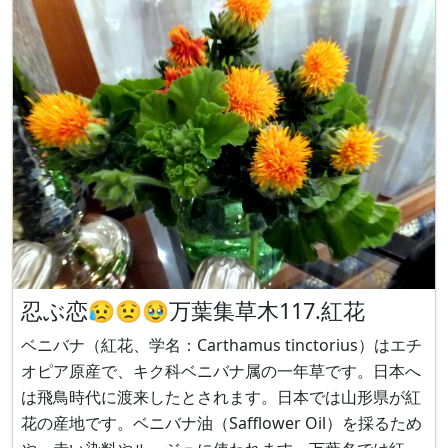
ター、公園の花壇
忍ぶ恋😥😟🥹万葉集草木117.紅花
ベニバナ（紅花、学名：Carthamus tinctorius）はエチ
オピア原産で、キク科ベニバナ属の一年草です。日本へ
は飛鳥時代に渡来したとされます。日本では山形県が紅
花の産地です。ベニバナ油（Safflower Oil）を採るため