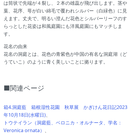
は筒状で先端が４裂し、２本の雄蕊が飛び出します。茎や
葉、花序、萼が白い綿毛で覆われシルバー（白緑色）に見
えます。丈夫で、明るい澄んだ花色とシルバーリーフのす
らっとした花姿は和風庭園にも洋風庭園にもマッチしま
す。
花名の由来
花名の洞庭とは、花色の青紫色が中国の有名な洞庭湖（ど
うていこ）のように青く美しいことに拠ります。
■関連ページ
箱4.洞庭藍 箱根湿性花園 秋草展 かぎけん花日記2023
年10月18日(水曜日)
、
トウテイラン（洞庭藍、ベロニカ・オルナータ、学名：
Veronica ornata）
、