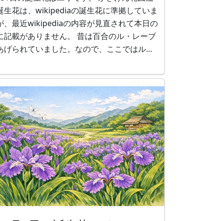
誕生花は、wikipediaの誕生花に準拠していま
が、最近wikipediaの内容が見直されて本日の
に記載がありません。 昔は百合のル・レーブ
あげられていました。なので、ここではル・
ーブの簡単な紹介をしますが画像を持ってい
いので、ル・レーブに似たピンクの百合の花
 ユリ ユリ（百合、学名：Lilium）
、北半球原産でユリ属の