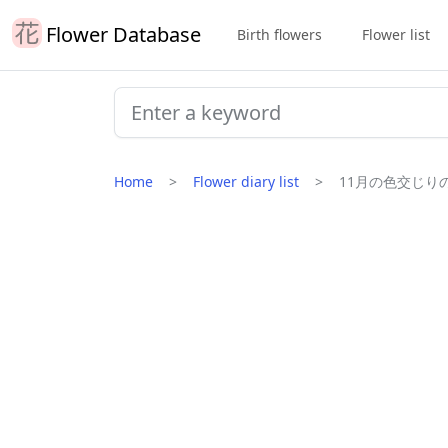
Flower Database
Birth flowers
Flower list
Home
Flower diary list
11月の色交じりの花