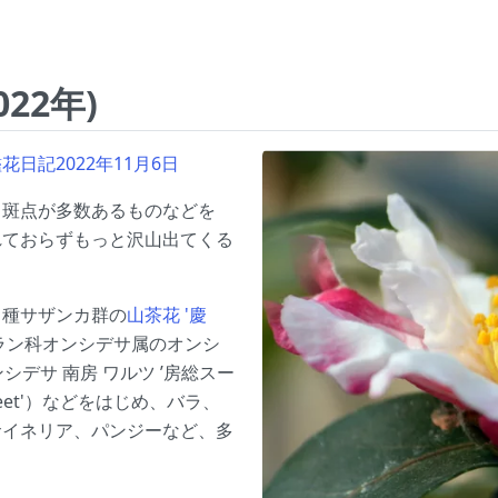
22年)
花日記2022年11月6日
、斑点が多数あるものなどを
れておらずもっと沢山出てくる
カ種サザンカ群の
山茶花 '慶
ラン科オンシデサ属の
オンシ
シデサ 南房 ワルツ ’房総スー
eet'）
などをはじめ、バラ、
サイネリア、パンジーなど、多