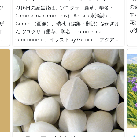
by Aqua
の
ジ
7月6日の誕生花は、ツユクサ（露草、学名：
す
Commelina communis） Aqua（水滴詩）、
花
Gemini（画像）、瑞穂（編集・翻訳）@かぎけ
が
イ
ん ツユクサ（露草、学名：Commelina
レ
communis）、イラスト by Gemini。 アクア
な
（Aqua）は水の精霊です。 💧ツユクサのしず
を載せます。
く詩："朝のひとしずく" by Aqua 朝露をまとっ
は
た青い花が、 一日の始まり