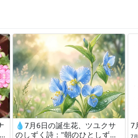
ナ
💧7月6日の誕生花、ツユクサ
7
さな
のしずく詩："朝のひとしずく"
7月