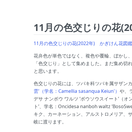
11月の色交じりの花(20
11月の色交じりの花(2022年) かぎけん花図鑑
花弁色が単色ではなく、複色や覆輪、ぼかし
「色交じり」として集めました。まだ集め切
と思います。
色交じりの花には、ツバキ科ツバキ属サザン
雲'（学名：Camellia sasanqua Keiun'）
や、
デサ ナンボウ ワルツ ’ボウソウスイート’（オン
ト’、学名：Oncidesa nanboh waltz ’BosoSw
キク、カーネーション、アルストロメリア、
岐に渡ります。