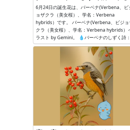
花のつながり」by Aqua
6月24日の誕生花は、バーベナ(Verbena、ビ
ョザクラ（美女桜）、学名：Verbena
hybrids）です。 バーベナ(Verbena、ビジョザ
クラ（美女桜）、学名：Verbena hybrids）
ラスト by Gemini。 💧バーベナのしずく詩：小
さな花のつながり by Aqua バーベナの花は、 小
さな花が寄り添って咲く。 あなたも今日は、 誰
かの優しさに寄り