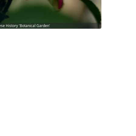
se History 'Botanical Garden'