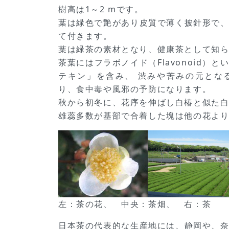
樹高は1～2 mです。
葉は緑色で艶があり皮質で薄く披針形で
て付きます。
葉は緑茶の素材となり、健康茶として知
茶葉にはフラボノイド（Flavonoid）
テキン」を含み、 渋みや苦みの元とな
り、食中毒や風邪の予防になります。
秋から初冬に、花序を伸ばし白椿と似た
雄蕊多数が基部で合着した塊は他の花よ
左：茶の花、 中央：茶畑、 右：茶
日本茶の代表的な生産地には、静岡や、