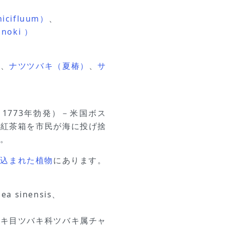
icifluum）
、
noki ）
や、
ナツツバキ（夏椿）
、
サ
ty、1773年勃発）－米国ボス
の紅茶箱を市民が海に投げ捨
る。
き込まれた植物
にあります。
a sinensis、
バキ目ツバキ科ツバキ属チャ