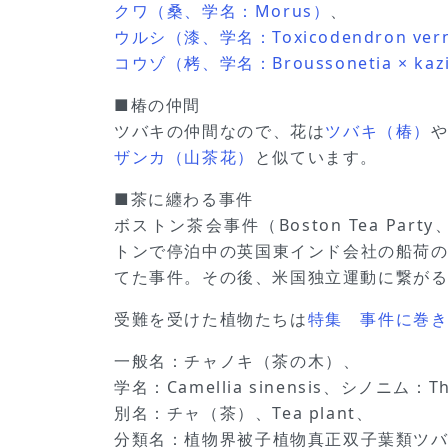
クワ（桑、学名：Morus）
、
ウルシ（漆、学名：Toxicodendron vern
コウゾ（栲、学名：Broussonetia × kazi
■椿の仲間
ツバキの仲間なので、花は
ツバキ（椿）
ザンカ（山茶花）
と似ています。
■茶に纏わる事件
ボストン茶会事件（Boston Tea Par
トンで停泊中の英国東インド会社の船荷
てた事件。その後、米国独立運動に繋が
受難を受けた植物たちは
特集 事件に巻
一般名：チャノキ（茶の木）、
学名：Camellia sinensis、シノニム：The
別名：チャ（茶）、Tea plant、
分類名：植物界被子植物真正双子葉類ツ