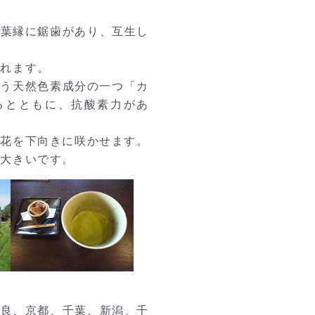
、葉縁に鋸歯があり、互生し
られます。
という天然色素成分の一つ「カ
るとともに、抗酸素力があ
白花を下向きに咲かせます。
り大きいです。
奈良、京都、千葉、新潟、千