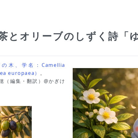
花,茶とオリーブのしずく詩「
木、学名：Camellia
a europaea）
。
、瑞穂（編集・翻訳）@かぎけ