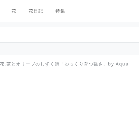
花
花日記
特集
生花,茶とオリーブのしずく詩「ゆっくり育つ強さ」by Aqua