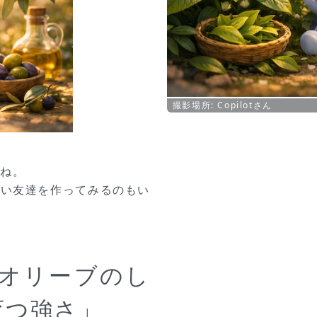
撮影場所: Copilotさん
よね。
愛い友達を作ってみるのもい
とオリーブのし
育つ強さ」