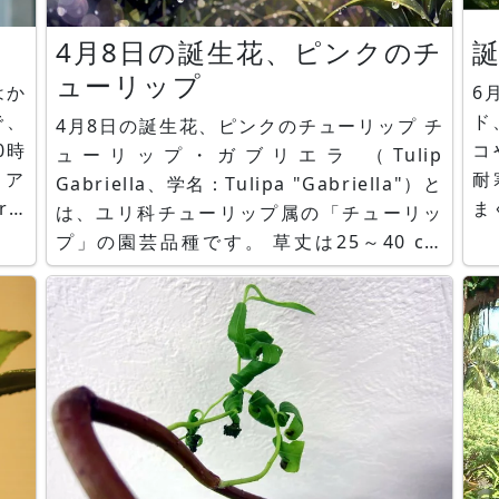
4月8日の誕生花、ピンクのチ
誕
ューリップ
6
で、
ド、
4月8日の誕生花、ピンクのチューリップ チ
0時
コ
ューリップ・ガブリエラ （Tulip
ア
耐
Gabriella、学名：Tulipa "Gabriella"）と
is
ま
は、ユリ科チューリップ属の「チューリッ
湾、
コ
プ」の園芸品種です。 草丈は25～40 cm
草で
年
で、茎は短めです。 花の開花時期は、中頃
て
の4/中旬～4/下旬です。花は、茎長に、一
、学
キ
重の、ピンクで縁が淡いピンクの花を１輪
草
咲かせます。 チューリップ分類では、
け
T（トライア