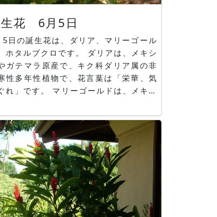
生花 6月5日
月5日の誕生花は、ダリア、マリーゴール
ホタルブクロです。 ダリアは、メキシ
やガテマラ原産で、キク科ダリア属の非
寒性多年性植物で、花言葉は「栄華、気
ぐれ」です。 マリーゴールドは、メキシ
原産で、キク科コウオウソウ属の常緑一
草で、花言葉は「勇者、/いつもそばにい
」です。 ホタルブクロは、日本原産で、
キョウ科ホタルブクロ属の耐寒性多年
、花言葉は「正義、忠実」です。 ■かぎ
ん花