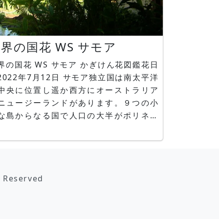
界の国花 WS サモア
界の国花 WS サモア かぎけん花図鑑花日
22年7月12日 サモア独立国は南太平洋
中央に位置し遥か西方にオーストラリア
ニュージーランドがあります。９つの小
な島からなる国で人口の大半がポリネシ
系サモア人です。産業構造はコプラやタ
イモ栽培の農業や、沿岸漁業、米国やニ
ージーランドへの海外出稼ぎ労働者から
送金で生活が成り立っています。公用語
s Reserved
サモア語と英語で、宗教はキリスト教が