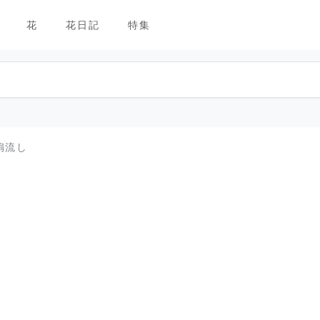
花
花日記
特集
 扇流し