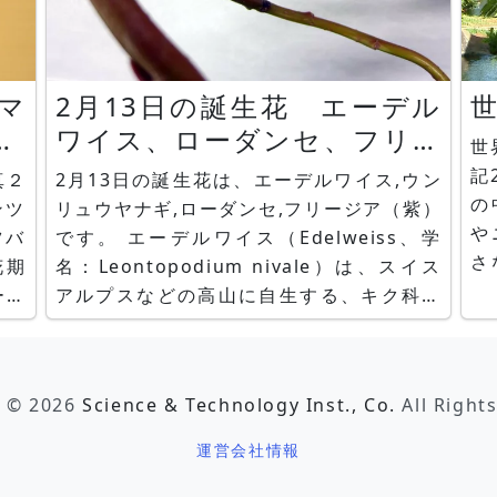
2月13日の誕生花 エーデル
世
'
ワイス、ローダンセ、フリー
世
ジア、雲竜柳
記20
真２
2月13日の誕生花は、エーデルワイス,ウン
の
ンツ
リュウヤナギ,ローダンセ,フリージア（紫）
や
ツバ
です。 エーデルワイス（Edelweiss、学
さ
花期
名：Leontopodium nivale）は、スイス
ア
アルプスなどの高山に自生する、キク科ウ
ロ
寒椿
スユキソウ属の高山性多年草です。花言葉
ュ
アー
は「大切な思い出」です。 ウンリュウヤナ
の
2月
ギ(雲竜柳、学名：Salix matsudana var.
t © 2026
Science & Technology Inst., Co.
All Right
は
tortuosa）は、中国原産でヤナ
大
運営会社情報