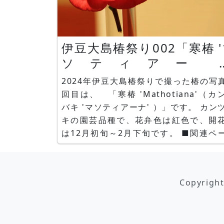
伊豆大島椿祭り002「寒椿 'マ
ソティアーナ
（'Mathotiana'）」
2024年伊豆大島椿祭りで撮った椿の写
回目は、 「寒椿 'Mathotiana'（カ
バキ 'マソティアーナ' ）」です。 カン
キの園芸品種で、花弁色は紅色で、開
は12月初旬～2月下旬です。 ■関連ページ
【花日記】 伊豆大島椿祭り002「
'Mathotiana'（カンツバキ 'マソティ
ナ' ）」 かぎけん花図鑑 花日記2024年
Copyrigh
8日(木) 【特集】 特集 寒椿品種