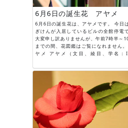
6月6日の誕生花 アヤメ
6月6日の誕生花は、アヤメです。 今日はか
ぎけんが入居しているビルの全館停電
大変申し訳ありませんが、午前7時半～1
までの間、花図鑑はご覧になれません。 
ヤメ アヤメ（文目、綾目、学名：Ir
sanguinea）は、日本、朝鮮半島、台
中国原産で、アヤメ科アヤメ属の多年
す。花言葉は「希望」です。 サキガケアヤ
メ サキガケアヤメ（魁文目、魁綾目
名： Iris unguic