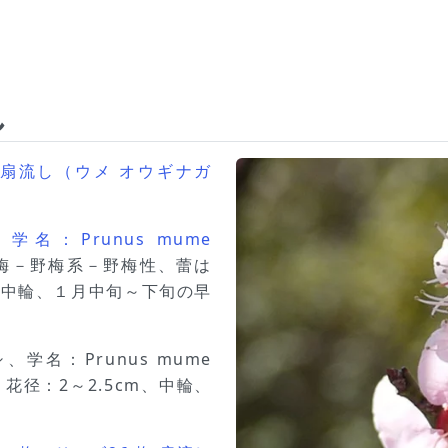
し
梅 扇流し（ウメ オウギナガ
：Prunus mume
梅－野梅系－野梅性、蕾は
、中輪、１月中旬～下旬の早
学名：Prunus mume
き、花径：2～2.5cm、中輪、