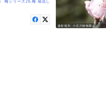
） 梅シリーズ26.梅 扇流し
撮影場所: 小石川植物園