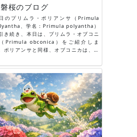
常磐桜のブログ
日のプリムラ・ポリアンサ（Primula
lyantha、学名：Primula polyantha）
引き続き、本日は、プリムラ・オブコニ
（Primula obconica）をご紹介しま
。ポリアンサと同様、オブコニカは、プ
ムラの代表品種です。和名では、トキワ
クラ（常磐桜）と言います。綺麗な花を
かせますが、葉や花茎にある毛茸の先端
らプリミン（primin）を分泌し、それが
膚に付