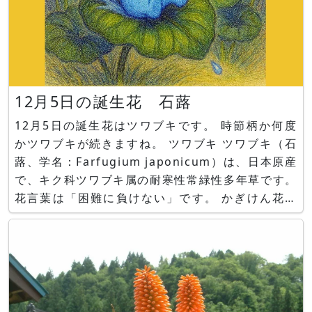
12月5日の誕生花 石蕗
12月5日の誕生花はツワブキです。 時節柄か何度
かツワブキが続きますね。 ツワブキ ツワブキ（石
蕗、学名：Farfugium japonicum）は、日本原産
で、キク科ツワブキ属の耐寒性常緑性多年草です。
花言葉は「困難に負けない」です。 かぎけん花図
鑑 誕生花12月05日 https://www.flower-
db.com/ja/blog/2020-12-05/1088