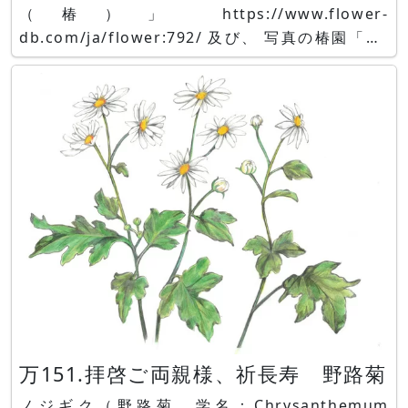
（椿）」 https://www.flower-
db.com/ja/flower:792/ 及び、 写真の椿園「椿-
db.net」を併せてご参照ください。
万151.拝啓ご両親様、祈長寿 野路菊
ノジギク（野路菊、学名：Chrysanthemum