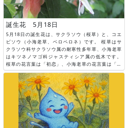
誕生花 5月18日
5月18日の誕生花は、サクラソウ（桜草）と、コエ
ビソウ（小海老草、ベロペロネ）です。 桜草はサ
クラソウ科サクラソウ属の耐寒性多年草、小海老草
はキツネノマゴ科ジャスティシア属の低木です。
桜草の花言葉は「初恋」、小海老草の花言葉は「機
知に富む」です。 ■かぎけん花図鑑 サクラソウ
（桜草）https://www.flower-
db.com/ja/flower:2310 コエビソウ（小海老草、
ベ