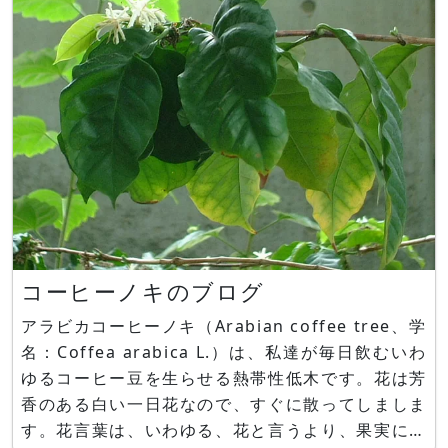
まり使われていません。 旧属
コーヒーノキのブログ
アラビカコーヒーノキ（Arabian coffee tree、学
名：Coffea arabica L.）は、私達が毎日飲むいわ
ゆるコーヒー豆を生らせる熱帯性低木です。花は芳
香のある白い一日花なので、すぐに散ってしましま
す。花言葉は、いわゆる、花と言うより、果実に関