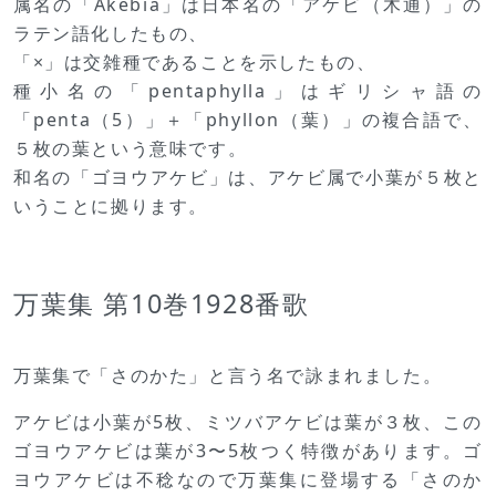
属名の「Akebia」は日本名の「アケビ（木通）」の
ラテン語化したもの、
「×」は交雑種であることを示したもの、
種小名の「pentaphylla」はギリシャ語の
「penta（5）」＋「phyllon（葉）」の複合語で、
５枚の葉という意味です。
和名の「ゴヨウアケビ」は、アケビ属で小葉が５枚と
いうことに拠ります。
万葉集 第10巻1928番歌
万葉集で「さのかた」と言う名で詠まれました。
アケビは小葉が5枚、ミツバアケビは葉が３枚、この
ゴヨウアケビは葉が3〜5枚つく特徴があります。ゴ
ヨウアケビは不稔なので万葉集に登場する「さのか