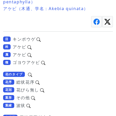
pentaphylla）
アケビ（木通、学名：Akebia quinata）
キンポウゲ
目
アケビ
科
アケビ
属
ゴヨウアケビ
種
花のタイプ
総状花序
花序
花びら無し
花冠
その他
葉形
波状
葉縁