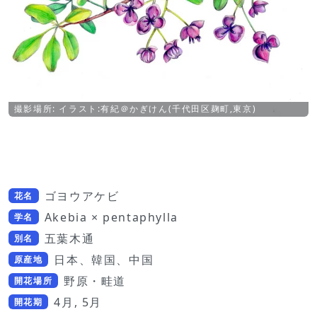
撮影場所: イラスト:有紀＠かぎけん(千代田区麹町,東京)
ゴヨウアケビ
花名
Akebia × pentaphylla
学名
五葉木通
別名
日本、韓国、中国
原産地
野原・畦道
開花場所
4月, 5月
開花期