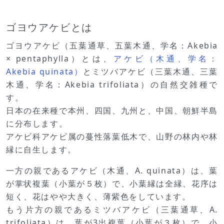
ゴヨウアケビとは
ゴヨウアケビ（五葉通草、五葉木通、学名：Akebia
× pentaphylla）とは、
アケビ（木通、学名：
Akebia quinata）
とミツバアケビ（三葉木通、三葉
木通、学名：Akebia trifoliata）の自然交雑種で
す。
日本の在来種で本州、四国、九州と、中国、朝鮮半島
に分布します。
アケビ科アケビ属の蔓性落葉低木で、山野の林内や林
縁に自生します。
一方の親であるアケビ（木通、A. quinata）は、葉
が掌状複葉（小葉が５枚）で、小葉縁は全縁、花序は
短く、花はやや大きく、薄紫色をしています。
もう片方の親であるミツバアケビ（三葉通草、A.
trifoliata）は、葉が3出複葉（小葉が３枚）で、小