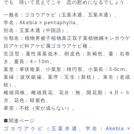
でも 咲いて見えてこそ 恋の慰めになるでしょう
一般名：ゴヨウアケビ（五葉木通、五葉木通）、
学名：Akebia × pentaphylla、
別名：五葉木通（中国語）、
分類名：植物界被子植物真正双子葉植物綱キンポウゲ
目アケビ科アケビ属ゴヨウアケビ種，
生活型：蔓性落葉低木、樹皮色：灰褐色、蔓：右巻
き、蔓長：4～10m、
葉形：掌状複葉、小葉形：楕円形、小葉長：3-6cm、
葉縁：波状鋸歯、葉序：互生（新枝）、束生（老成
枝）、
雌雄同株、雌雄異花、花弁：無、開花期：４月～５
月、花色：暗紫色、
果実：不稔（実が成らない）。
■関連ページ
ゴヨウアケビ（五葉木通、学名：Akebia ×