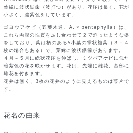
葉縁に波状鋸歯（波打つ）があり、花序は長く、花が
小さく、濃紫色をしています。
ゴヨウアケビ（五葉木通、A. × pentaphylla）は、
これら両親の性質を足し合わせて２で割ったような姿
をしており、葉は柄のある5小葉の掌状複葉（３－４
枚の場合もある）で、葉縁に波状鋸歯があります。
４月～５月に総状花序を伸ばし、ミツバアケビに似た
暗紫色の花を咲かせます。花は、先端に雄花、基部に
雌花を付きます。
花弁は無く、3枚の花弁のように見えるものは萼片で
す。
花名の由来