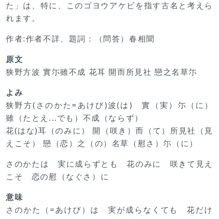
た」は、特に、このゴヨウアケビを指す古名と考えら
れます。
作者:作者不詳、題詞：（問答）春相聞
原文
狭野方波 實尓雖不成 花耳 開而所見社 戀之名草尓
よみ
狭野方(さのかた=あけび)波(は) 實（実）尓（に）
雖（たとえ...でも）不成（ならず）
花(はな)耳（のみに） 開（咲き）而（て）所見社（見
えこそ） 戀（恋）之（の）名草（慰さ）尓（に）
さのかたは 実に成らずとも 花のみに 咲きて見え
こそ 恋の慰（なぐさ）に
意味
さのかた（=あけび）は 実が成らなくても 花だけ