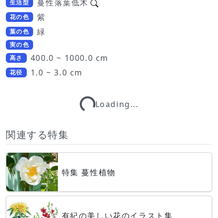
蔓性落葉低木
生活型
紫
花の色
緑
葉の色
実の色
400.0 ~ 1000.0 cm
高さ
1.0 ~ 3.0 cm
花径
Loading...
Loading...
関連する特集
特集 蔓性植物
有紀の美しい花のイラスト集