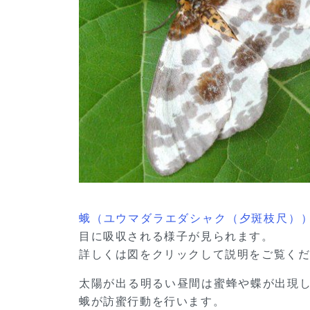
蛾（ユウマダラエダシャク（夕斑枝尺））
目に吸収される様子が見られます。
詳しくは図をクリックして説明をご覧く
太陽が出る明るい昼間は蜜蜂や蝶が出現
蛾が訪蜜行動を行います。