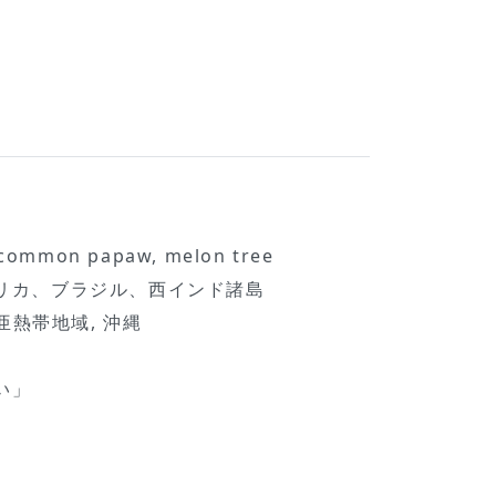
common papaw, melon tree
リカ、ブラジル、西インド諸島
 亜熱帯地域, 沖縄
い」