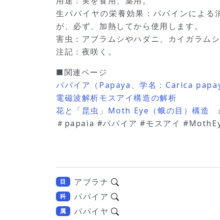
用途：実を食用、薬用。
生パパイヤの栄養効果：パパインによる
が、必ず、加熱してから使用します。
害虫：アブラムシやハダニ、カイガラム
注記：夜咲く。
■関連ページ
パパイア（Papaya、学名：Carica papay
電磁波解析モスアイ構造の解析
花と「昆虫」Moth Eye（蛾の目）構造 
＃papaia #パパイア #モスアイ #MothEy
アブラナ
目
パパイア
科
パパイヤ
属