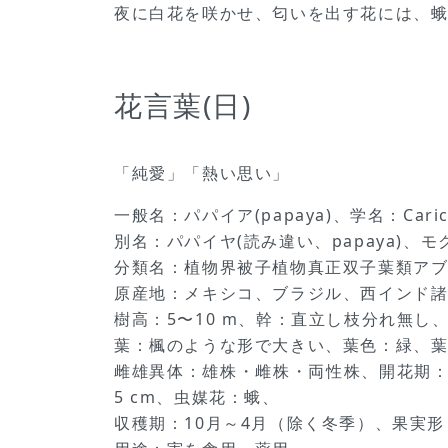
夜に白花を咲かせ、匂いを出す花には、
花言葉(日)
「純愛」「熱い思い」
一般名：パパイア(papaya)、学名：Carica 
別名：パパイヤ(読み違い、papaya)、モクカ
分類名：植物界被子植物真正双子葉類ア
原産地：メキシコ、ブラジル、西インド
樹高：5〜10 m、幹：直立し枝分れ無し
葉：楓のような形で大きい、葉色：緑、葉長
雌雄異体：雄株・雌株・両性株、開花期：
5 cm、虫媒花：蛾、
収穫期：10月～4月（除く冬季）、果実形：長