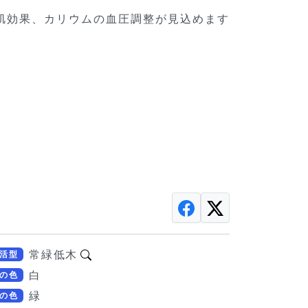
肌効果、カリウムの血圧調整が見込めます
常緑低木
活型
白
の色
緑
の色