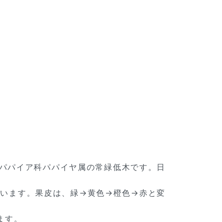
原産でパパイア科パパイヤ属の常緑低木です。日
ています。果皮は、緑→黄色→橙色→赤と変
ます。