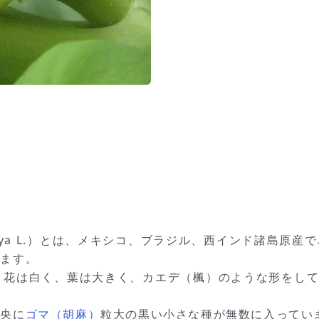
 papaya L.）とは、メキシコ、ブラジル、西インド諸島
います。
。花は白く、葉は大きく、カエデ（楓）のような形をし
中央に
ゴマ（胡麻）
粒大の黒い小さな種が無数に入ってい