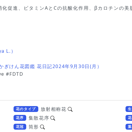
消化促進、ビタミンAとCの抗酸化作用、βカロチンの美
シ
a L.）
かぎけん花図鑑 花日記2024年9月30日(月）
e #FDTD
放射相称花
花のタイプ
生
集散花序
花序
花
筒形
花冠
葉