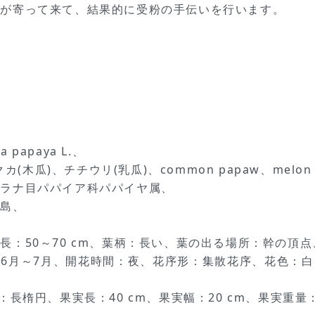
蛾が寄って来て、結果的に受粉の手伝いを行います。
papaya L.、
(木瓜)、チチウリ(乳瓜)、common papaw、melon 
ブラナ目パパイア科パパイヤ属、
諸島、
、
：50～70 cm、葉柄：長い、葉の出る場所：幹の頂点
6月～7月、開花時間：夜、花序形：集散花序、花色：
楕円、果実長：40 cm、果実幅：20 cm、果実重量：0