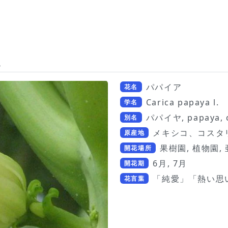
.
パパイア
花名
Carica papaya l.
学名
パパイヤ, papaya, 
別名
メキシコ、コスタ
原産地
果樹園, 植物園,
開花場所
6月, 7月
開花期
「純愛」「熱い思
花言葉