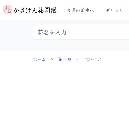
かぎけん花図鑑
今月の誕生花
ギャラリー
ホーム
花一覧
パパイア