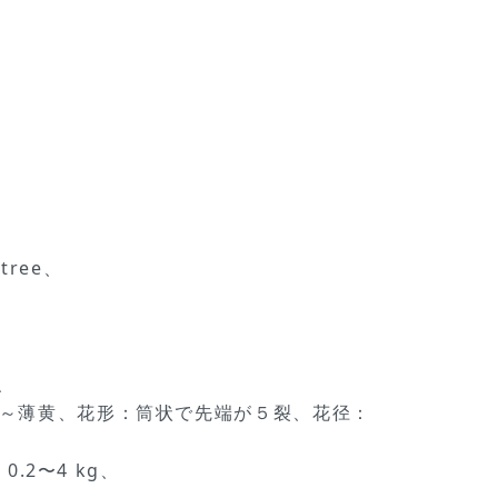
tree、
、
白～薄黄、花形：筒状で先端が５裂、花径：
.2〜4 kg、