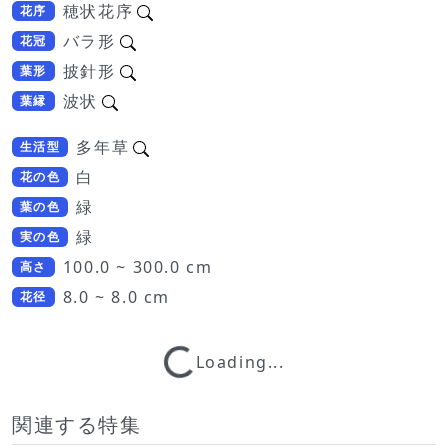
穂状花序
花序
バラ形
花冠
披針形
葉形
波状
葉縁
多年草
生活型
白
花の色
緑
葉の色
緑
実の色
100.0 ~ 300.0 cm
高さ
8.0 ~ 8.0 cm
花径
Loading...
Loading...
関連する特集