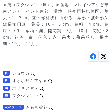
メ属（フクジンソウ属）、原産地：マレイシアなど東
南アジア、インド東部、環境：熱帯雨林気候区、草
丈：1～3 m、茎：螺旋状に曲がる、葉形：披針形又
は長楕円形、葉長：10～15 cm、葉幅：4 cm、葉
序：互生、葉柄：無、開花期：5月～10月、花冠：8
cm、花色：白、苞色：赤、果実：蒴果球形、果実
期：10月～12月。
ショウガ
目
オオホザキアヤメ
科
ホザキアヤメ
属
フクジンソウ
種
左右相称花
花のタイプ