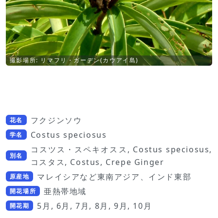
撮影場所: リマフリ・ガーデン(カウアイ島)
フクジンソウ
花名
Costus speciosus
学名
コスツス・スペキオスス, Costus speciosus,
別名
コスタス, Costus, Crepe Ginger
マレイシアなど東南アジア、インド東部
原産地
亜熱帯地域
開花場所
5月, 6月, 7月, 8月, 9月, 10月
開花期