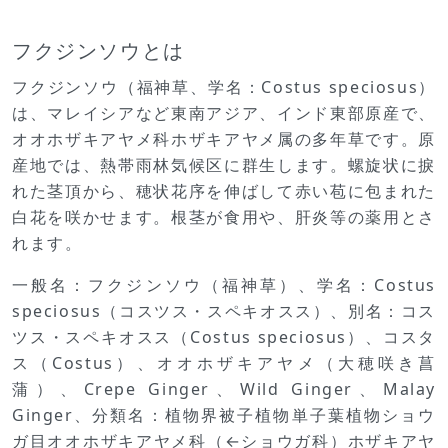
フクジンソウとは
フクジンソウ（福神草、学名：Costus speciosus）
は、マレイシアなど東南アジア、インド東部原産で、
オオホザキアヤメ科ホザキアヤメ属の多年草です。原
産地では、熱帯雨林気候区に群生します。螺旋状に捩
れた茎頂から、穂状花序を伸ばして赤い苞に包まれた
白花を咲かせます。根茎が食用や、肝炎等の薬用とさ
れます。
一般名：フクジンソウ（福神草）、学名：Costus
speciosus（コスツス・スペキオスス）、別名：コス
ツス・スペキオスス（Costus speciosus）、コスタ
ス（Costus）、オオホザキアヤメ（大穂咲き菖
蒲）、Crepe Ginger、Wild Ginger、Malay
Ginger、分類名：植物界被子植物単子葉植物ショウ
ガ目オオホザキアヤメ科（←ショウガ科）ホザキアヤ