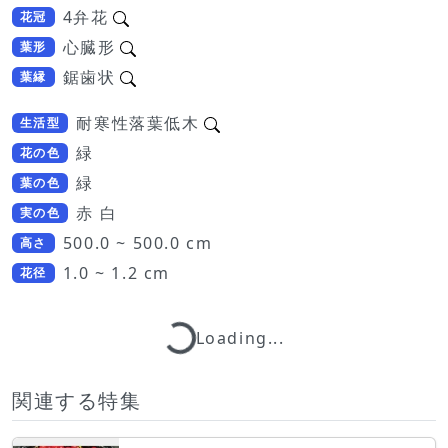
4弁花
花冠
心臓形
葉形
鋸歯状
葉縁
耐寒性落葉低木
生活型
緑
花の色
緑
葉の色
赤 白
実の色
500.0 ~ 500.0 cm
高さ
1.0 ~ 1.2 cm
花径
Loading...
Loading...
関連する特集