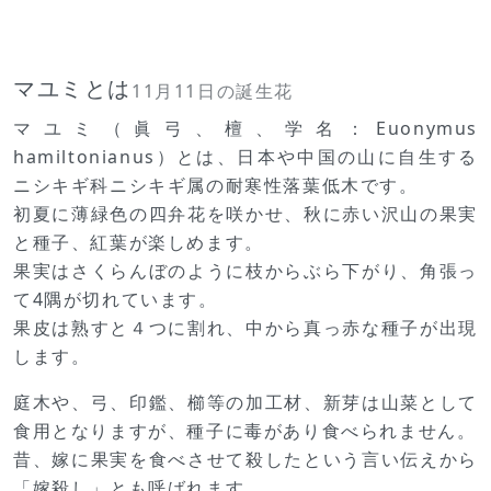
マユミとは
11月11日の誕生花
マユミ（眞弓、檀、学名：Euonymus
hamiltonianus）とは、日本や中国の山に自生する
ニシキギ科ニシキギ属の耐寒性落葉低木です。
初夏に薄緑色の四弁花を咲かせ、秋に赤い沢山の果実
と種子、紅葉が楽しめます。
果実はさくらんぼのように枝からぶら下がり、角張っ
て4隅が切れています。
果皮は熟すと４つに割れ、中から真っ赤な種子が出現
します。
庭木や、弓、印鑑、櫛等の加工材、新芽は山菜として
食用となりますが、種子に毒があり食べられません。
昔、嫁に果実を食べさせて殺したという言い伝えから
「嫁殺し」とも呼ばれます。