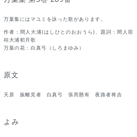
万葉集にはマユミを詠った歌があります。
作者：間人大浦(はしひとのおおうら)、題詞：間人宿
祢大浦初月歌
万葉の花：白真弓（しろまゆみ）
原文
天原 振離見者 白真弓 張而懸有 夜路者将吉
よみ