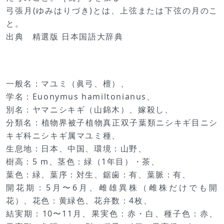
弓張月(ゆみはりづき)とは、上弦または下弦の月のこ
と。
出典 精選版 日本国語大辞典
一般名：マユミ（眞弓、檀）、
学名：Euonymus hamiltonianus、
別名：ヤマニシキギ（山錦木）、嫁殺し、
分類名：植物界被子植物真正双子葉類ニシキギ目ニシ
キギ科ニシキギ属マユミ種、
生息地：日本、中国、環境：山野、
樹高：5 m、茎色：緑（1年目）・茶、
葉色：緑、葉序：対生、鋸歯：有、葉脈：有、
開花期：5月〜6月、雌雄異株（雌株だけでも開
花）、花色：黄緑色、花弁数：4枚、
結実期：10〜11月、果実色：赤・白、種子色：赤、