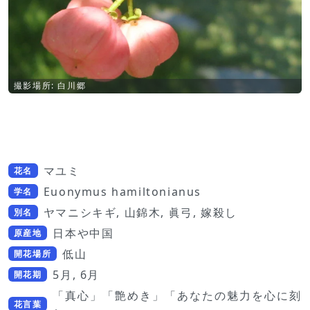
撮影場所: 白川郷
マユミ
花名
Euonymus hamiltonianus
学名
ヤマニシキギ, 山錦木, 眞弓, 嫁殺し
別名
日本や中国
原産地
低山
開花場所
5月, 6月
開花期
「真心」「艶めき」「あなたの魅力を心に刻
花言葉