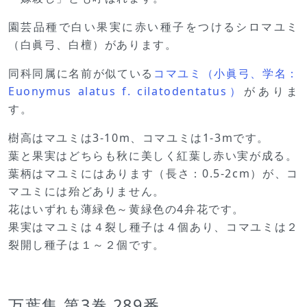
園芸品種で白い果実に赤い種子をつけるシロマユミ
（白眞弓、白檀）があります。
同科同属に名前が似ている
コマユミ（小眞弓、学名：
Euonymus alatus f. cilatodentatus）
がありま
す。
樹高はマユミは3-10m、コマユミは1-3mです。
葉と果実はどちらも秋に美しく紅葉し赤い実が成る。
葉柄はマユミにはあります（長さ：0.5-2cm）が、コ
マユミには殆どありません。
花はいずれも薄緑色～黄緑色の4弁花です。
果実はマユミは４裂し種子は４個あり、コマユミは２
裂開し種子は１～２個です。
万葉集 第3巻 289番