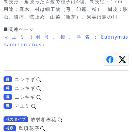
果実形：角張った４裂で種子は4個、果実径：1 cm、
用途：庭木、材は細工物（弓、印鑑、櫛）、樹皮：駆
虫、鎮痛、咳止め、山菜（新芽）、果実は鳥の餌。
■関連ページ
マユミ（眞弓、檀、学名：Euonymus
hamiltonianus）
ニシキギ
目
ニシキギ
科
ニシキギ
属
マユミ
種
放射相称花
花のタイプ
単頂花序
花序