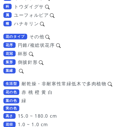
トウダイグサ
科
ユーフォルビア
属
ハナキリン
種
その他
花のタイプ
円錐/複総状花序
花序
杯形
花冠
倒披針形
葉形
葉縁
耐乾燥・非耐寒性常緑低木で多肉植物
生活型
赤 桃 橙 黄 白
花の色
緑
葉の色
実の色
15.0 ~ 180.0 cm
高さ
1.0 ~ 1.0 cm
花径