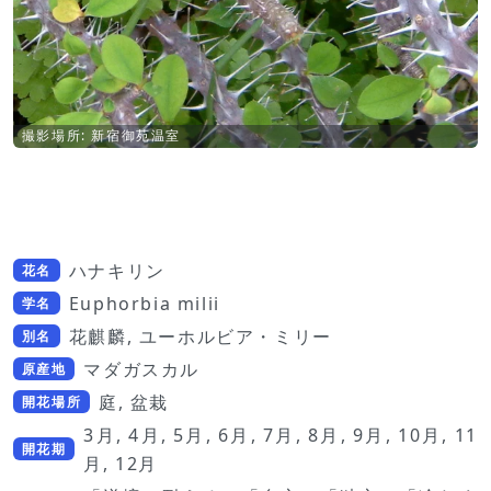
撮影場所: 新宿御苑温室
ハナキリン
花名
Euphorbia milii
学名
花麒麟, ユーホルビア・ミリー
別名
マダガスカル
原産地
庭, 盆栽
開花場所
3月, 4月, 5月, 6月, 7月, 8月, 9月, 10月, 11
開花期
月, 12月