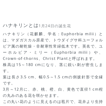
ハナキリンとは
1月24日の誕生花
ハナキリン（花麒麟、学名：Euphorbia milii）と
は、マダガスカル原産で、トウダイグサ科ユーフォル
ビア属の耐乾燥・非耐寒性常緑低木です。英名で、ユ
ーホルビア・ミリー（Euphorbia milii）や、
Crown-of-thorns、Christ Plantと呼ばれます。
株高は15～180 cmになり、茎に鋭い刺が密生しま
す。
葉は長さ3.5 cm、幅0.5～1.5 cmの倒披針形で全縁
です。
3月～12月に、赤、桃、橙、白、黄色で直径1 cm程
の丸みのある花を咲かせます。
この丸い花のように見えるのは苞片で、花弁より生持