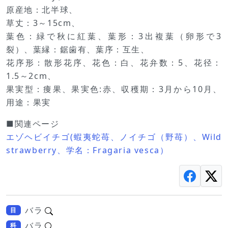
原産地：北半球、
草丈：3～15cm、
葉色：緑で秋に紅葉、葉形：3出複葉（卵形で3
裂）、葉縁：鋸歯有、葉序：互生、
花序形：散形花序、花色：白、花弁数：5、花径：
1.5～2cm、
果実型：痩果、果実色:赤、収穫期：3月から10月、
用途：果実
■関連ページ
エゾヘビイチゴ(蝦夷蛇苺、ノイチゴ（野苺）、Wild
strawberry、学名：Fragaria vesca）
バラ
目
バラ
科