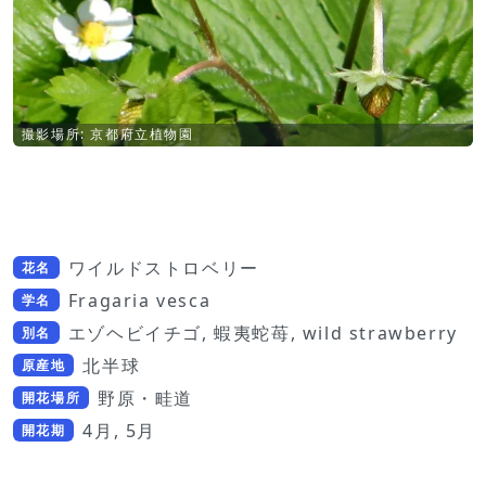
撮影場所: 京都府立植物園
ワイルドストロベリー
花名
Fragaria vesca
学名
エゾヘビイチゴ, 蝦夷蛇苺, wild strawberry
別名
北半球
原産地
野原・畦道
開花場所
4月, 5月
開花期