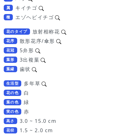
キイチゴ
属
エゾヘビイチゴ
種
放射相称花
花のタイプ
散形花序/傘形
花序
5弁形
花冠
3出複葉
葉形
歯状
葉縁
多年草
生活型
白
花の色
緑
葉の色
赤
実の色
3.0 ~ 15.0 cm
高さ
1.5 ~ 2.0 cm
花径