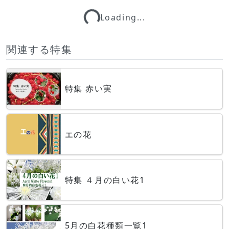
Loading...
Loading...
関連する特集
特集 赤い実
エの花
特集 ４月の白い花1
5月の白花種類一覧1