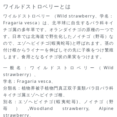
ワイルドストロベリーとは
ワイルドストロベリー （Wild strawberry、学名：
Fragaria vesca）は、北半球に自生するバラ科キイ
チゴ属の多年草です。オランダイチゴの原種の一つで
す。日本では北海道で野生化したノイチゴ（野苺）な
ので、エゾヘビイチゴ(蝦夷蛇苺)と呼ばれます。茎の
付け根からライナーを伸ばしその先に子株をつけ繁殖
します。食用となるイチゴ状の果実をつけます。
一般名：ワイルドストロベリー（Wild
strawberry）、
学名：Fragaria vesca、
分類名：植物界被子植物門真正双子葉類バラ目バラ科
キイチゴ属エゾヘビイチゴ種、
別名：エゾヘビイチゴ(蝦夷蛇苺)、ノイチゴ（野
苺）,Woodland strawberry, Alpine
strawberry、