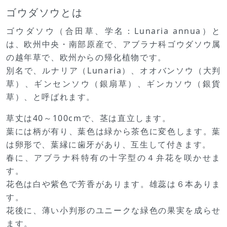
ゴウダソウとは
ゴウダソウ（合田草、学名：Lunaria annua）と
は、欧州中央・南部原産で、アブラナ科ゴウダソウ属
の越年草で、欧州からの帰化植物です。
別名で、ルナリア（Lunaria）、オオバンソウ（大判
草）、ギンセンソウ（銀扇草）、ギンカソウ（銀貨
草）、と呼ばれます。
草丈は40～100cmで、茎は直立します。
葉には柄が有り、葉色は緑から茶色に変色します。葉
は卵形で、葉縁に歯牙があり、互生して付きます。
春に、アブラナ科特有の十字型の４弁花を咲かせま
す。
花色は白や紫色で芳香があります。雄蕊は６本ありま
す。
花後に、薄い小判形のユニークな緑色の果実を成らせ
ます。