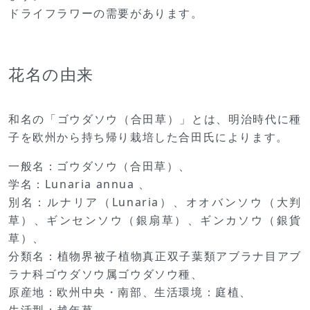
ドライフラワーの需要があります。
花名の由来
和名の「ゴウダソウ（合田草）」とは、明治時代に種
子を欧州から持ち帰り栽培した合田氏によります。
一般名：ゴウダソウ（合田草）、
学名：Lunaria annua 、
別名：ルナリア（Lunaria）、オオバンソウ（大判
草）、ギンセンソウ（銀扇草）、ギンカソウ（銀貨
草）、
分類名：植物界被子植物真正双子葉類アブラナ目アブ
ラナ科ゴウダソウ属ゴウダソウ種、
原産地：欧州中央・南部、生活環境：庭植、
生活型：越年草、