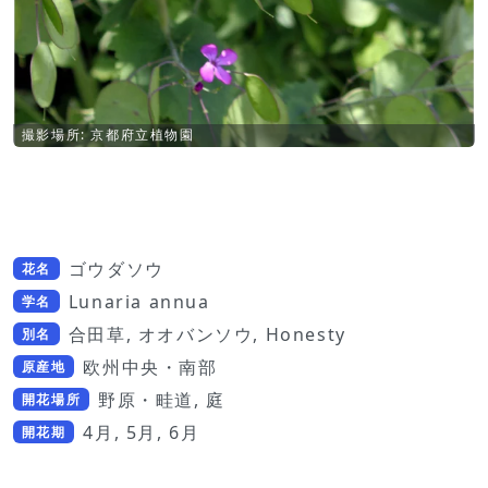
撮影場所: 京都府立植物園
ゴウダソウ
花名
Lunaria annua
学名
合田草, オオバンソウ, Honesty
別名
欧州中央・南部
原産地
野原・畦道, 庭
開花場所
4月, 5月, 6月
開花期