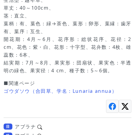
草丈：40～100cm、
茎：直立、
葉柄：有、葉色：緑→茶色、葉形：卵形、葉縁：歯牙
有、葉序：互生、
開花期：4月～6月、花序形：総状花序、花径：2
cm、花色：紫・白、花形：十字型、花弁数：4枚、雄
蕊数：6本、
結実期：7月～8月、果実形：団扇状、果実色：半透
明の緑色、果実径：4 cm、種子数：5～6個。
■関連ページ
ゴウダソウ（合田草、学名：Lunaria annua）
アブラナ
目