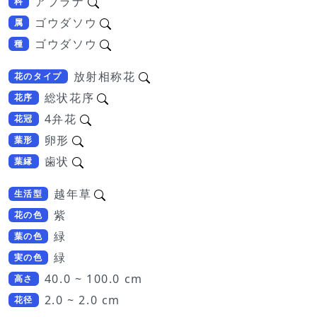
アブラナ
科
ゴウダソウ
属
ゴウダソウ
種
放射相称花
花のタイプ
総状花序
花序
4弁花
花冠
卵形
葉形
歯状
葉縁
越年草
生活型
紫
花の色
緑
葉の色
緑
実の色
40.0 ~ 100.0 cm
高さ
2.0 ~ 2.0 cm
花径