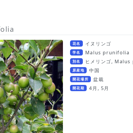
olia
イヌリンゴ
花名
Malus prunifolia
学名
ヒメリンゴ, Malus pr
別名
中国
原産地
盆栽
開花場所
4月, 5月
開花期