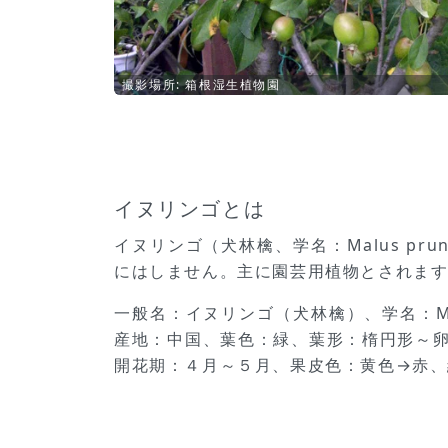
撮影場所: 箱根湿生植物園
イヌリンゴとは
イヌリンゴ（犬林檎、学名：Malus p
にはしません。主に園芸用植物とされま
一般名：イヌリンゴ（犬林檎）、学名：Ma
産地：中国、葉色：緑、葉形：楕円形～
開花期：４月～５月、果皮色：黄色→赤、