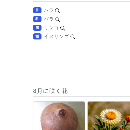
バラ
目
バラ
科
リンゴ
属
イヌリンゴ
種
8月に咲く花