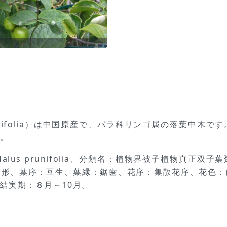
runifolia）は中国原産で、バラ科リンゴ属の落葉中木
す。
lus prunifolia、分類名：植物界被子植物真正双
卵形、葉序：互生、葉縁：鋸歯、花序：集散花序、花色：
結実期：８月～10月。