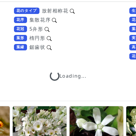
放射相称花
花のタイプ
生
集散花序
花序
花
5弁形
花冠
葉
楕円形
葉形
実
鋸歯状
葉縁
高
花
Loading...
Loading...