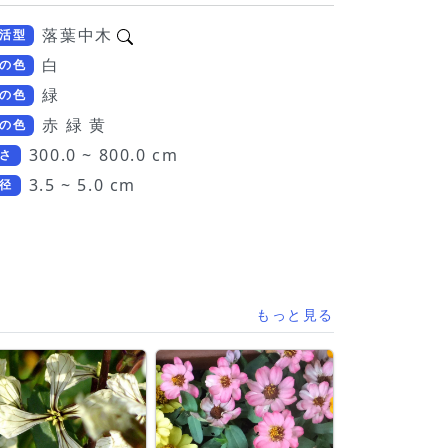
落葉中木
活型
白
の色
緑
の色
赤 緑 黄
の色
300.0 ~ 800.0 cm
さ
3.5 ~ 5.0 cm
径
もっと見る