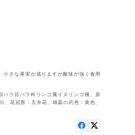
です。小さな果実が成りますが酸味が強く食用
子葉類バラ目バラ科リンゴ属イヌリンゴ種、原
白、花冠形：五弁花、雄蕊の葯色：黄色、