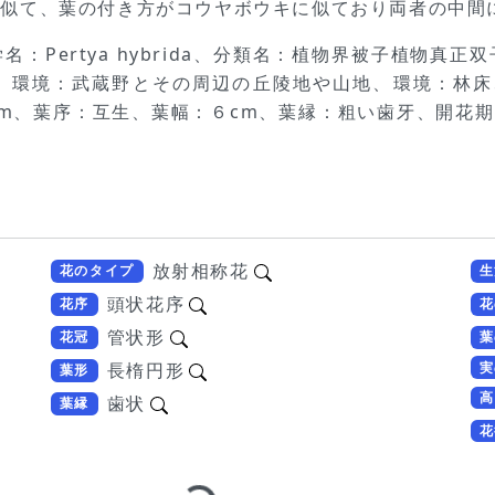
に似て、葉の付き方がコウヤボウキに似ており両者の中間
：Pertya hybrida、分類名：植物界被子植物真
、環境：武蔵野とその周辺の丘陵地や山地、環境：林床、
m、葉序：互生、葉幅：６cm、葉縁：粗い歯牙、開花期
放射相称花
花のタイプ
生
頭状花序
花序
花
管状形
花冠
葉
実
長楕円形
葉形
高
歯状
葉縁
花