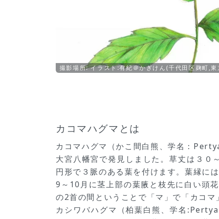
撮影場所: イラスト:有紀＠かぎけん(千代田区麹町,東
カコマハグマとは
カコマハグマ（かこ間白熊、学名：Perty
大宮八幡宮で発見しました。草丈は３０～
円形で３脈のある葉を付けます。葉縁に
9～10月に茎上部の葉腋と枝先に白い頭
の2首の間ということで「マ」で「カコマ
カシワバハグマ（柏葉白熊、学名:Pertya