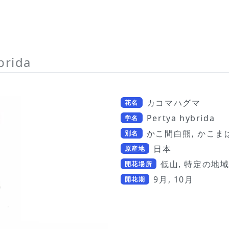
brida
カコマハグマ
花名
Pertya hybrida
学名
かこ間白熊, かこま
別名
日本
原産地
低山, 特定の地
開花場所
9月, 10月
開花期