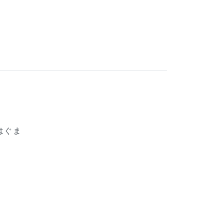
はぐま
域