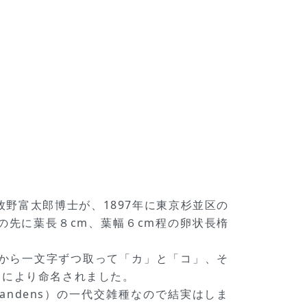
。牧野富太郎博士が、1897年に東京杉並区の
の先に葉長８cm、葉幅６cm程の卵状長楕
字から一文字ずつ取って「カ」と「コ」、そ
とにより命名されました。
scandens）の一代交雑種なので結実はしま