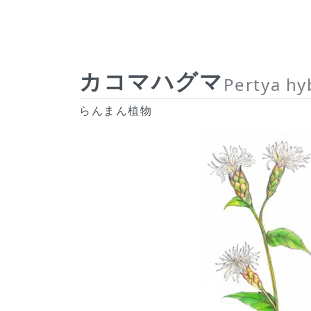
カコマハグマ
Pertya hy
らんまん植物