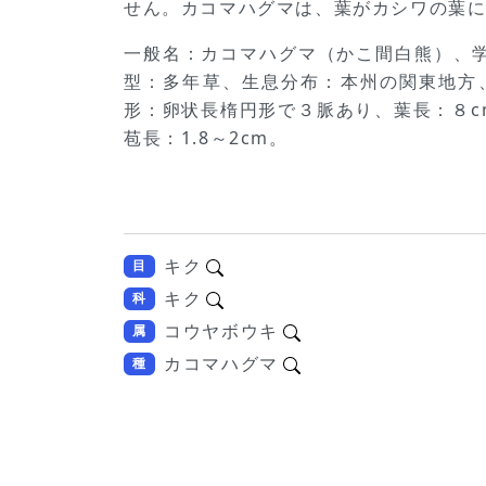
せん。カコマハグマは、葉がカシワの葉
一般名：カコマハグマ（かこ間白熊）、学名
型：多年草、生息分布：本州の関東地方
形：卵状長楕円形で３脈あり、葉長：８c
苞長：1.8～2cm。
キク
目
キク
科
コウヤボウキ
属
カコマハグマ
種