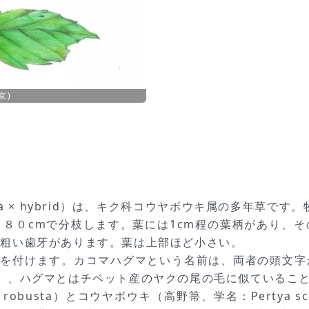
京)
a × hybrid）は、キク科コウヤボウキ属の多年草です
８０cmで分枝します。葉には1cm程の葉柄があり、そ
は粗い歯牙があります。葉は上部ほど小さい。
花を付けます。カコマハグマという名前は、両者の頭文
」、ハグマとはチベット産のヤクの尾の毛に似ているこ
 robusta）とコウヤボウキ（高野箒、学名：Pertya 