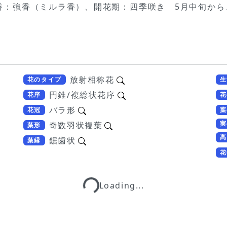
香：強香（ミルラ香）、開花期：四季咲き 5月中旬か
放射相称花
花のタイプ
生
円錐/複総状花序
花序
花
バラ形
花冠
葉
実
奇数羽状複葉
葉形
高
鋸歯状
葉縁
花
Loading...
Loading...