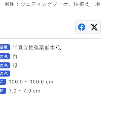
ら、用途：ウェディングブーケ、鉢植え、地
半直立性落葉低木
活型
白
の色
緑
の色
の色
100.0 ~ 100.0 cm
さ
7.0 ~ 7.0 cm
径