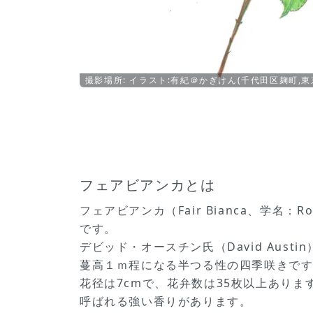
撮影場所: イラスト:有紀＠かぎけん(千代田区麹町,東
フェアビアンカとは
フェアビアンカ（Fair Bianca、学名：Ro
です。
デビッド・オースチン氏（David Aus
蔓高１ｍ程になる半つる性の四季咲きで
花径は7cmで、花弁数は35枚以上あり
呼ばれる強い香りがあります。