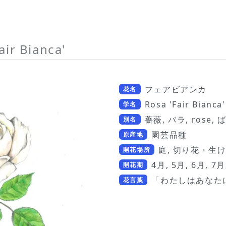
air Bianca'
フェアビアンカ
花名
Rosa 'Fair Bianca'
学名
薔薇, バラ, rose, ばら
別名
園芸品種
原産地
庭, 切り花・生け
開花場所
4月, 5月, 6月, 7月
開花期
「わたしはあなた
花言葉