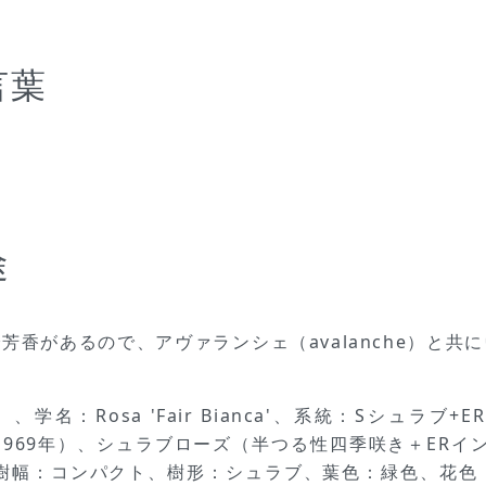
言葉
」
途
香があるので、アヴァランシェ（avalanche）と
）、学名：Rosa 'Fair Bianca'、系統：Sシュラ
1969年）、シュラブローズ（半つる性四季咲き＋ERイングリ
、樹幅：コンパクト、樹形：シュラブ、葉色：緑色、花色