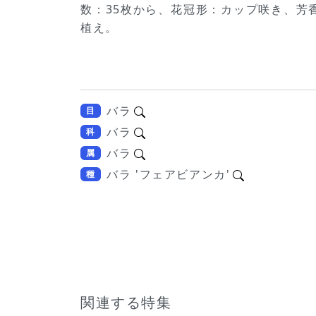
数：35枚から、花冠形：カップ咲き、芳
植え。
バラ
目
バラ
科
バラ
属
バラ 'フェアビアンカ'
種
関連する特集