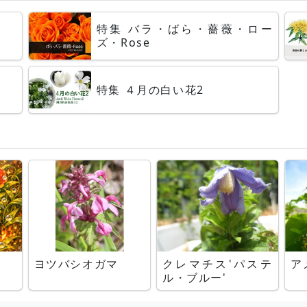
特集 バラ・ばら・薔薇・ロー
ズ・Rose
特集 ４月の白い花2
ヨツバシオガマ
クレマチス'パステ
ア
ル・ブルー'