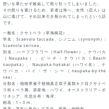
想いを果たせず嫉妬して怒り狂ってしまいました。
その怒りを避けるため、若者は海へ、女性（恋人）は
山に逃げて、それ以来引き裂かれてしまったという話
です。
一般名：クサトベラ（草海桐花）、
学名：Scaevola taccada、シノニム（synonym）:
Scaevola sericea、
別名：ハーフフラワー（Half-flower）、ナウパカ
（Naupaka）、ビーチ・ナウパカ（Beach
naupaka）、 Naupaka-hakakai（ハワイ名）、ナ
ウパカ・バイ・ザ・シー（naupaka-by-the
sea）、
分類名：植物界被子植物真正双子葉類キク目クサトベ
ラ科トベラ属、原産地：ハワイ、オーストラリア～ポ
リネシア、生息分布：海岸、
樹高：1～3 m、
葉序：茎先に集合して互生、葉形：倒卵形、