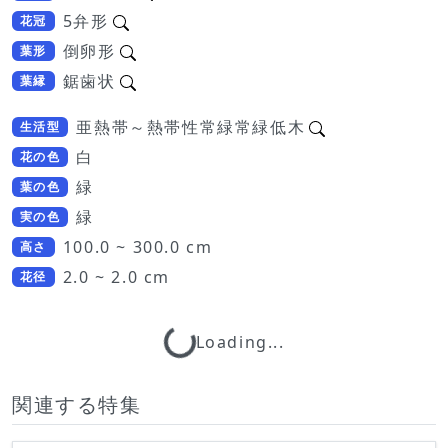
5弁形
花冠
倒卵形
葉形
鋸歯状
葉縁
亜熱帯～熱帯性常緑常緑低木
生活型
白
花の色
緑
葉の色
緑
実の色
100.0 ~ 300.0 cm
高さ
2.0 ~ 2.0 cm
花径
Loading...
Loading...
関連する特集