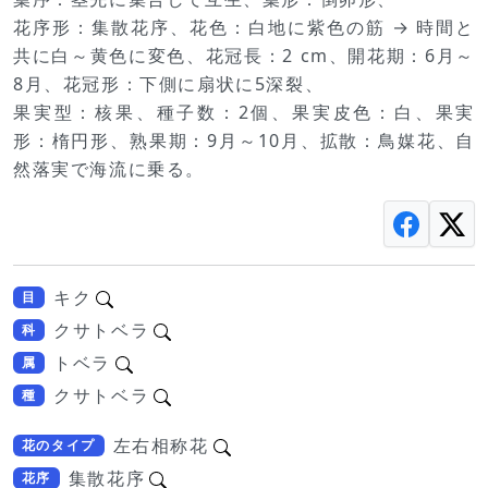
花序形：集散花序、花色：白地に紫色の筋 → 時間と
共に白～黄色に変色、花冠長：2 cm、開花期：6月～
8月、花冠形：下側に扇状に5深裂、
果実型：核果、種子数：2個、果実皮色：白、果実
形：楕円形、熟果期：9月～10月、拡散：鳥媒花、自
然落実で海流に乗る。
キク
目
クサトベラ
科
トベラ
属
クサトベラ
種
左右相称花
花のタイプ
集散花序
花序