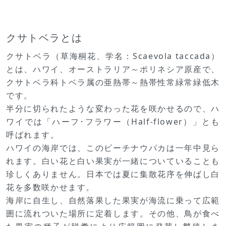
クサトベラとは
クサトベラ（草海桐花、学名：Scaevola taccada）
とは、ハワイ、オーストラリア～ポリネシア原産で、
クサトベラ科トベラ属の亜熱帯～熱帯性常緑常緑低木
です。
半分に切られたような変わった花を咲かせるので、ハ
ワイでは「ハーフ･フラワー（Half-flower）」とも
呼ばれます。
ハワイの海岸では、このビーチナウパカは一年中見ら
れます。白い花と白い果実が一緒についていることも
珍しくありません。日本では夏に集散花序を伸ばし白
花を多数咲かせます。
海岸に自生し、自然落果した果実が海流に乗って広範
囲に流れついた場所に定着します。その他、鳥が食べ