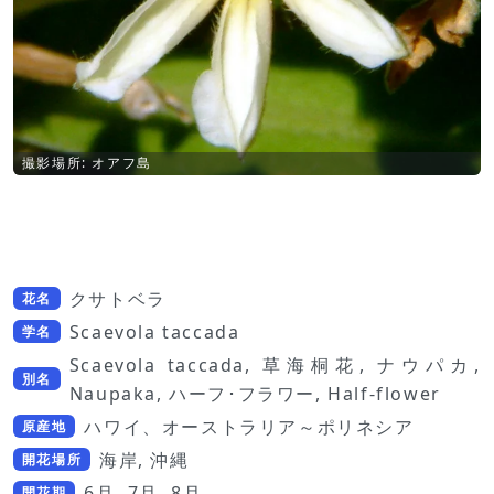
撮影場所: オアフ島
クサトベラ
花名
Scaevola taccada
学名
Scaevola taccada, 草海桐花, ナウパカ,
別名
Naupaka, ハーフ･フラワー, Half-flower
ハワイ、オーストラリア～ポリネシア
原産地
海岸, 沖縄
開花場所
6月, 7月, 8月
開花期