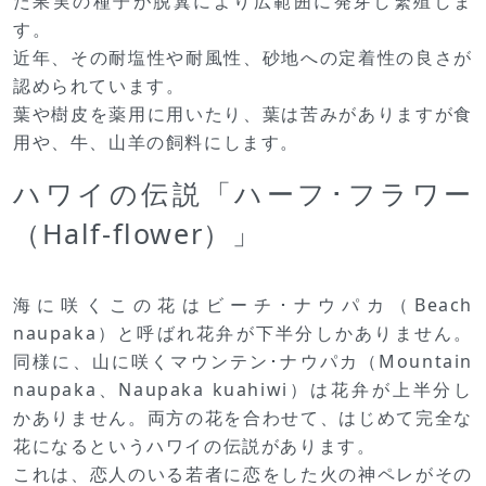
た果実の種子が脱糞により広範囲に発芽し繁殖しま
す。
近年、その耐塩性や耐風性、砂地への定着性の良さが
認められています。
葉や樹皮を薬用に用いたり、葉は苦みがありますが食
用や、牛、山羊の飼料にします。
ハワイの伝説「ハーフ･フラワー
（Half-flower）」
海に咲くこの花はビーチ･ナウパカ（Beach
naupaka）と呼ばれ花弁が下半分しかありません。
同様に、山に咲くマウンテン･ナウパカ（Mountain
naupaka、Naupaka kuahiwi）は花弁が上半分し
かありません。両方の花を合わせて、はじめて完全な
花になるというハワイの伝説があります。
これは、恋人のいる若者に恋をした火の神ペレがその