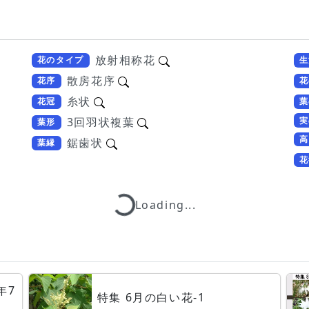
放射相称花
花のタイプ
生
散房花序
花序
花
糸状
花冠
葉
実
3回羽状複葉
葉形
高
鋸歯状
葉縁
花
Loading...
Loading...
年7
特集 6月の白い花-1