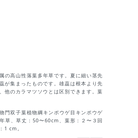
ツソウ属の高山性落葉多年草です。夏に細い茎先
蕊が集まったものです。雄蕊は根本より先
、他のカラマツソウとは区別できます。葉
被子植物門双子葉植物綱キンポウゲ目キンポウゲ
草、草丈：50〜60cm、葉形：２〜３回
1 cm。