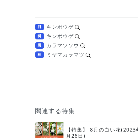
キンポウゲ
目
キンポウゲ
科
カラマツソウ
属
ミヤマカラマツ
種
関連する特集
【特集】 8月の白い花(2023
月26日)