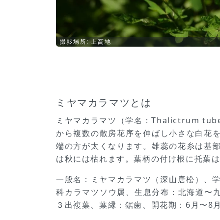
撮影場所: 上高地
ミヤマカラマツとは
ミヤマカラマツ（学名：Thalictrum
から複数の散房花序を伸ばし小さな白花
端の方が太くなります。雄蕊の花糸は基
は秋には枯れます。葉柄の付け根に托葉
一般名：ミヤマカラマツ（深山唐松）、学名：
科カラマツソウ属、生息分布：北海道〜九
３出複葉、葉縁：鋸歯、開花期：6月〜8