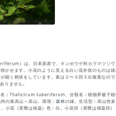
 tuberiferum）は、日本原産で、キンポウゲ科カラマ
を咲かせます。小花のように見える白い花弁状のものは雄
部が細く柄状をしています。葉は２〜３回３出複葉なので
はありません。
Thalictrum tuberiferum、分類名：植物界
州の亜高山～高山、環境：森林の縁、生活型：高山性多年
月、小花（実際は雄蕊）色：白、小花径（実際は雄蕊径）：