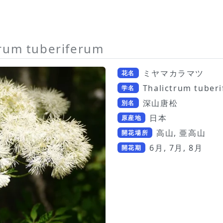
trum tuberiferum
ミヤマカラマツ
花名
Thalictrum tuber
学名
深山唐松
別名
日本
原産地
高山, 亜高山
開花場所
6月, 7月, 8月
開花期