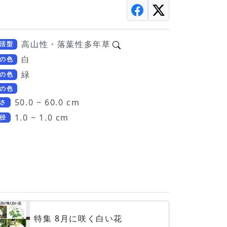
高山性・落葉性多年草
活型
白
の色
緑
の色
の色
50.0 ~ 60.0 cm
さ
1.0 ~ 1.0 cm
径
特集 8月に咲く白い花