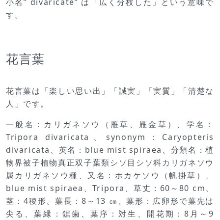
小名” divaricate” は「広く分枝した」という意味で
す。
花言葉
花言葉は「楽しい思い出」「誠実」「実質」「清楚な
人」です。
一般名：カリガネソウ（雁草、雁金草）、学名：
Tripora divaricata、synonym：Caryopteris
divaricata、英名：blue mist spiraea、分類名：植
物界被子植物真正双子葉類シソ目シソ科カリガネソウ
属カリガネソウ種、又名：ホカケソウ（帆掛草）、
blue mist spiraea、Tripora、草丈：60～80 cm、
茎：4稜形、葉長：8～13 ㎝、葉形：広卵形で葉先は
尖る、葉縁：鋸歯、葉序：対生、開花期：8月～9