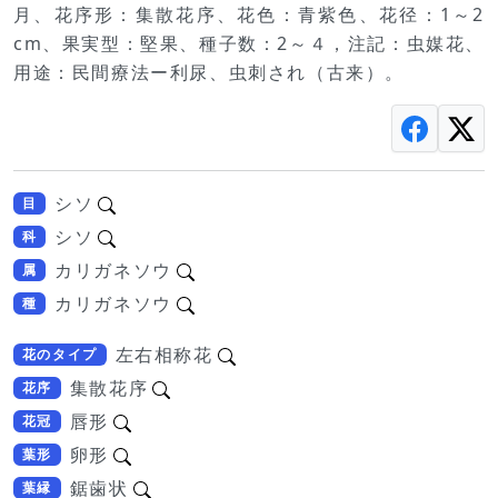
月、花序形：集散花序、花色：青紫色、花径：1～2
cm、果実型：堅果、種子数：2～４，注記：虫媒花、
用途：民間療法ー利尿、虫刺され（古来）。
シソ
目
シソ
科
カリガネソウ
属
カリガネソウ
種
左右相称花
花のタイプ
集散花序
花序
唇形
花冠
卵形
葉形
鋸歯状
葉縁