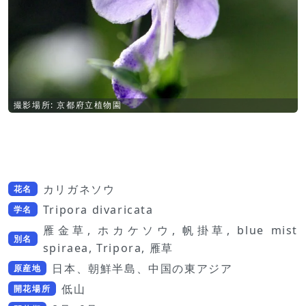
撮影場所: 京都府立植物園
カリガネソウ
花名
Tripora divaricata
学名
雁金草, ホカケソウ, 帆掛草, blue mist
別名
spiraea, Tripora, 雁草
日本、朝鮮半島、中国の東アジア
原産地
低山
開花場所