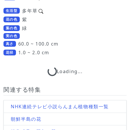
多年草
生活型
紫
花の色
緑
葉の色
実の色
60.0 ~ 100.0 cm
高さ
1.0 ~ 2.0 cm
花径
Loading...
Loading...
関連する特集
NHK連続テレビ小説らんまん植物種類一覧
朝鮮半島の花