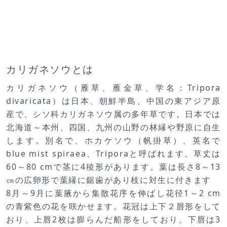
カリガネソウとは
カリガネソウ（雁草、雁金草、学名：Tripora
divaricata）は日本、朝鮮半島、中国の東アジア原
産で、シソ科カリガネソウ属の多年草です。日本では
北海道～本州、四国、九州の山野の林縁や野原に自生
します。別名で、ホカケソウ（帆掛草）、英名で
blue mist spiraea、Triporaと呼ばれます。草丈は
60～80 cmで茎に4稜形があります。葉は長さ8～13
㎝の広卵形で葉縁に鋸歯があり枝に対生に付きます
8月～9月に葉腋から集散花序を伸ばし花径1～2 cm
の青紫色の花を咲かせます。花冠は上下２唇形をして
おり、上唇2枚は膨らんだ船形をしており、下唇は3