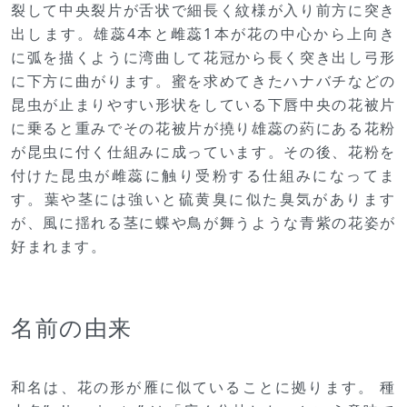
裂して中央裂片が舌状で細長く紋様が入り前方に突き
出します。雄蕊4本と雌蕊1本が花の中心から上向き
に弧を描くように湾曲して花冠から長く突き出し弓形
に下方に曲がります。蜜を求めてきたハナバチなどの
昆虫が止まりやすい形状をしている下唇中央の花被片
に乗ると重みでその花被片が撓り雄蕊の葯にある花粉
が昆虫に付く仕組みに成っています。その後、花粉を
付けた昆虫が雌蕊に触り受粉する仕組みになってま
す。葉や茎には強いと硫黄臭に似た臭気があります
が、風に揺れる茎に蝶や鳥が舞うような青紫の花姿が
好まれます。
名前の由来
和名は、花の形が雁に似ていることに拠ります。 種