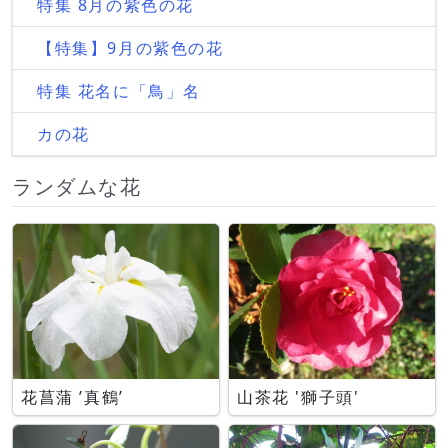
特集 8月の紫色の花
【特集】9月の紫色の花
特集 花名に「鳥」名
カの花
ランダムな花
花菖蒲 ’真鶴’
山茶花 '獅子頭'