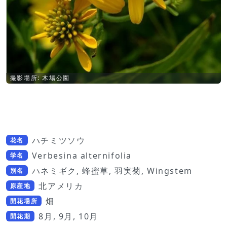
撮影場所: 木場公園
ハチミツソウ
花名
Verbesina alternifolia
学名
ハネミギク, 蜂蜜草, 羽実菊, Wingstem
別名
北アメリカ
原産地
畑
開花場所
8月, 9月, 10月
開花期