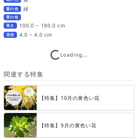
緑
葉の色
実の色
100.0 ~ 180.0 cm
高さ
4.0 ~ 4.0 cm
花径
Loading...
Loading...
関連する特集
【特集】10月の黄色い花
【特集】9月の黄色い花