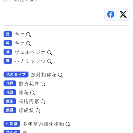
キク
目
キク
科
ヴェルベジナ
属
ハチミツソウ
種
放射相称花
花のタイプ
散房花序
花序
頭花
花冠
長楕円形
葉形
鋸歯状
葉縁
多年草の帰化植物
生活型
黄
花の色