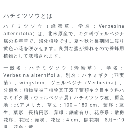
ハチミツソウとは
ハチミツソウ（蜂蜜草、学名：Verbesina
alternifolia）は、北米原産で、キク科ヴェルベジナ
属の多年草で、帰化植物です。夏〜秋と長期間に渡り
黄色い花を咲かせます。良質な蜜が採れるので養蜂用
植物として栽培されます。
一般名：ハチミツソウ（蜂蜜草）、学名：
Verbesina alternifolia、別名：ハネミギク（羽実
菊）、wingstem、ヴェルベジナ（Verbesina）、
分類名：植物界被子植物真正双子葉類キク目キク科ハ
ネミギク属（ヴェルベジナ属）ハチミツソウ種、原産
地：北アメリカ、草丈：100～180 cm、葉序：互
生、葉形：長楕円形、葉縁：鋸歯有り、花序系：散房
花序、花冠：頭状、花径：4 cm、開花期：8月〜10
月、花色：黄。