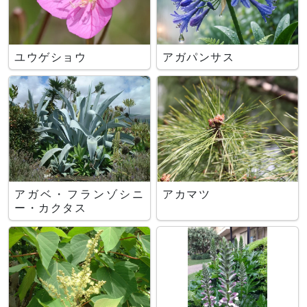
ユウゲショウ
アガパンサス
アガベ・フランゾシニ
アカマツ
ー・カクタス