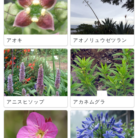
アオキ
アオノリュウゼツラン
アニスヒソップ
アカネムグラ