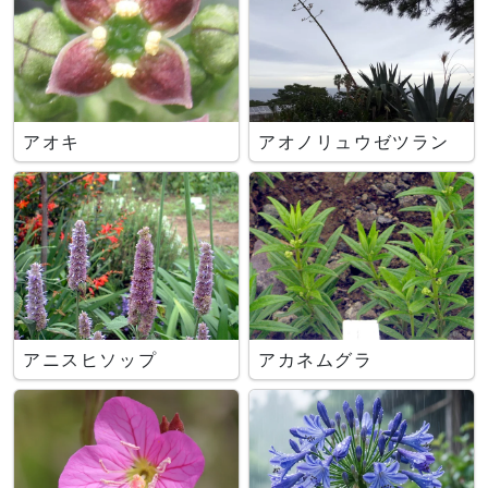
アオキ
アオノリュウゼツラン
アニスヒソップ
アカネムグラ