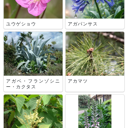
ユウゲショウ
アガパンサス
アガベ・フランゾシニ
アカマツ
ー・カクタス