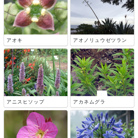
アオキ
アオノリュウゼツラン
アニスヒソップ
アカネムグラ