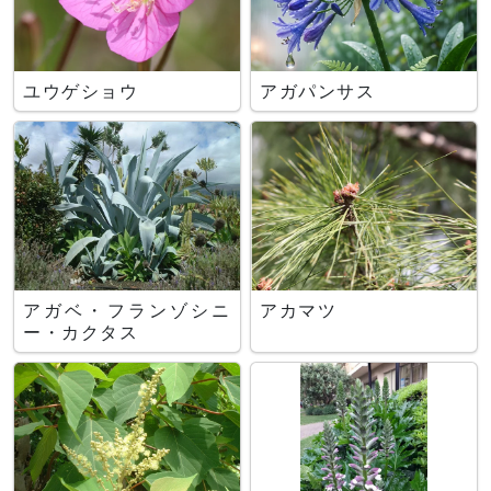
ユウゲショウ
アガパンサス
アガベ・フランゾシニ
アカマツ
ー・カクタス