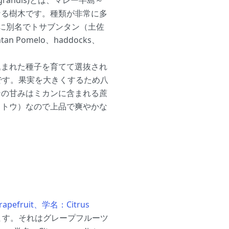
s grandis)とは、マレー半島～
なる樹木です。種類が非常に多
他に別名でトサブンタン（土佐
 Pomelo、haddocks、
込まれた種子を育てて選抜され
です。果実を大きくするため八
ンの甘みはミカンに含まれる蔗
カトウ）なので上品で爽やかな
efruit、学名：Citrus
ます。それはグレープフルーツ