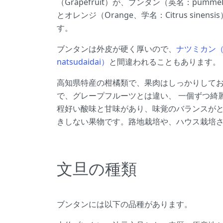
（Grapefruit）が、ブンタン（英名：pummelo、
とオレンジ（Orange、学名：Citrus sine
す。
ブンタンは外皮が硬く厚いので、
ナツミカン（夏
natsudaidai）
と間違われることもあります。
高知県特産の柑橘類で、果肉はしっかりして
で、グレープフルーツとは違い、 一個ずつ綺
程好い酸味と甘味があり、味覚のバランスがと
きしない果物です。路地栽培や、ハウス栽培
文旦の種類
ブンタンには以下の品種があります。