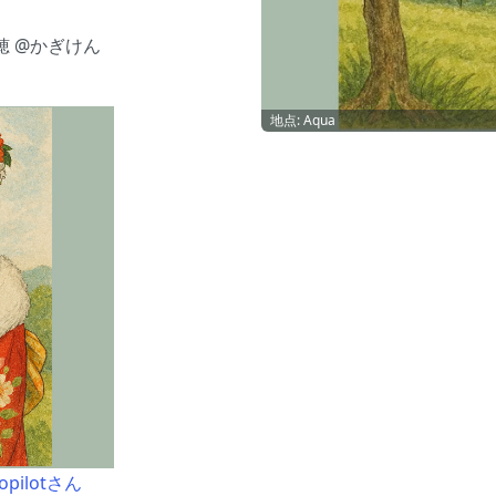
穂 @かぎけん
地点: Aqua
ilotさん