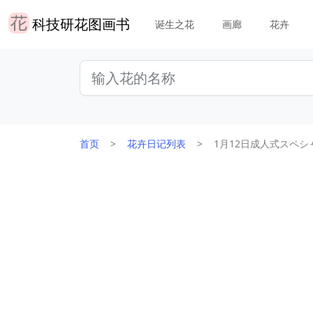
科技研花图画书
诞生之花
画廊
花卉
首页
花卉日记列表
1月12日成人式スペ