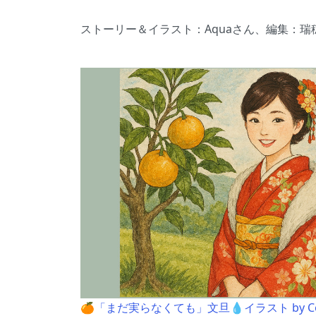
ストーリー＆イラスト：Aquaさん、編集：瑞
🍊「まだ実らなくても」文旦💧イラスト by Cop