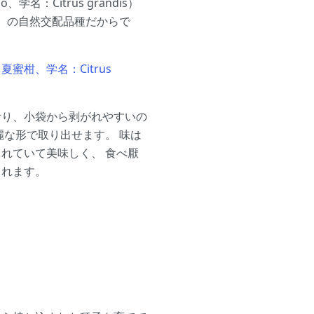
学名：Citrus grandis）
nsis）の自然交配品種だからで
蜜柑、学名：Citrus
おり、小袋から剥がれやすいの
麗な形で取り出せます。 味は
れていて美味しく、 食べ厭
されます。