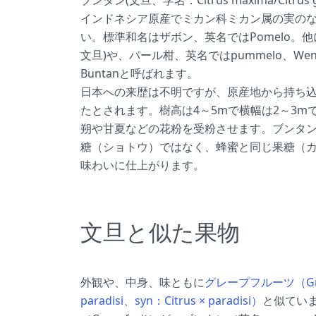
ブンタン(文旦、学名：Citrus maxima/Citru
インドネシア原産でミカン科ミカン属の実の
い。標準和名はザボン、英名ではPomelo。
文旦)や、パール柑、英名ではpummelo、Wentan
Buntanと呼ばれます。
日本への来歴は不明ですが、原産地から持ち
たとされます。樹高は4～5mで横幅は2～3m
朔や甘夏などの花粉を受粉させます。ブンタ
糖（ショトウ）ではなく、蜂蜜と同じ果糖（
味わいに仕上がります。
文旦と似た果物
外観や、中身、味ともに
グレープフルーツ（Grap
paradisi、syn：Citrus × paradisi）
と似てい