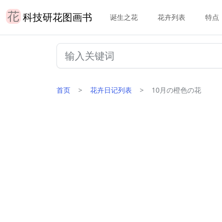
科技研花图画书
诞生之花
花卉列表
特点
首页
花卉日记列表
10月の橙色の花