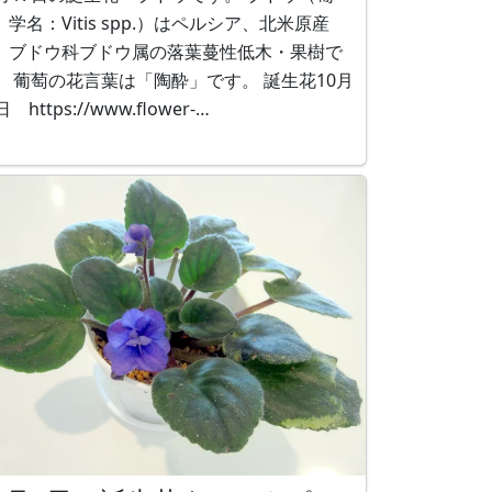
、学名：Vitis spp.）はペルシア、北米原産
、ブドウ科ブドウ属の落葉蔓性低木・果樹で
 葡萄の花言葉は「陶酔」です。 誕生花10月
日 https://www.flower-
.com/ja/blog/2019-10-17/659