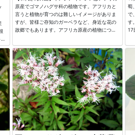
原産でゴマノハグサ科の植物です。アフリカと
萄
ソ
言うと植物が育つのは難しいイメージがありま
で
すが、皆様ご存知のガーベラなど、身近な花の
す。
産
故郷でもあります。アフリカ原産の植物につい
17
根
ては【アフリカ原産の花】にまとめました。 ネ
db
メシア https://www.flower-
ン
db.com/ja/flower:906 ブログ
ヤマ
https://www.flo