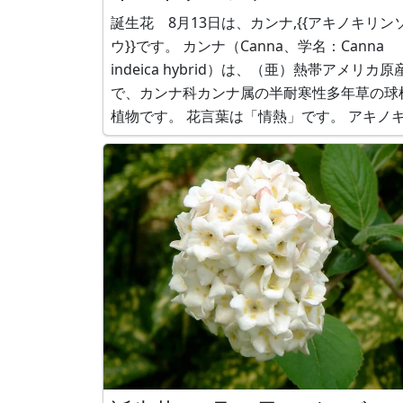
誕生花 8月13日は、カンナ,{{アキノキリン
ウ}}です。 カンナ（Canna、学名：Canna
indeica hybrid）は、（亜）熱帯アメリカ原
で、カンナ科カンナ属の半耐寒性多年草の球
植物です。 花言葉は「情熱」です。 アキノキリ
ンソウの画像が無いので、ミヤマアキノキリ
ソウ（深山秋の麒麟草)をご紹介します。 ミ
アキノキリンソウ（深山秋の麒麟草、学名：
Solidago vir