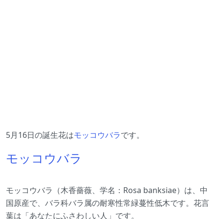
5月16日の誕生花は
モッコウバラ
です。
モッコウバラ
モッコウバラ（木香薔薇、学名：Rosa banksiae）は、中
国原産で、バラ科バラ属の耐寒性常緑蔓性低木です。花言
葉は「あなたにふさわしい人」です。