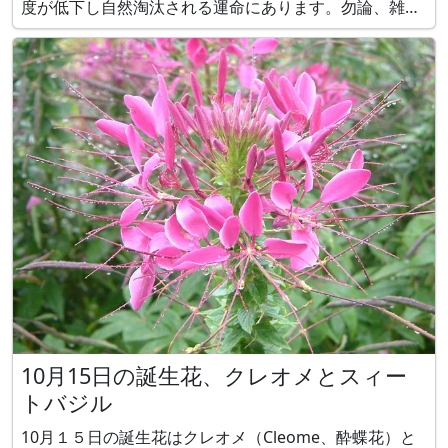
度が低下し自然淘汰される運命にあります。勿論、雑草
や野菜は異なります。雑草はできるだけ目立たないよう
に小さく咲き、体幹もある程度鍛えて（？）丈夫なもの
だけがしたたかに生き伸びます。野菜は健康志向と経
10月15日の誕生花、クレオメとスィー
トバジル
10月１５日の誕生花はクレオメ（Cleome、酔蝶花）と