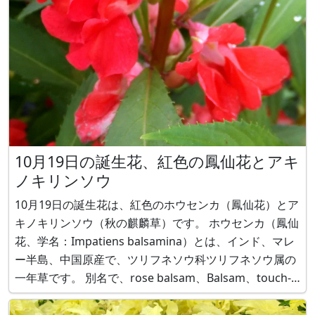
10月19日の誕生花、紅色の鳳仙花とアキ
ノキリンソウ
10月19日の誕生花は、紅色のホウセンカ（鳳仙花）とア
キノキリンソウ（秋の麒麟草）です。 ホウセンカ（鳳仙
花、学名：Impatiens balsamina）とは、インド、マレ
ー半島、中国原産で、ツリフネソウ科ツリフネソウ属の
一年草です。 別名で、rose balsam、Balsam、touch-
me-not、ツマクレナイ、てぃんさぐ（沖縄）と呼ばれ
ます。 草丈は、20～30 cm（矮性品種）、